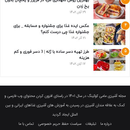
بهترین روش نگهداری مربا در فریزر و یخچال بدون
یخ زدن
29 آبان 1402
عکس ایده غذا برای جشنواره و مسابقه _ برای
جشنواره غذا چی درست کنم؟
21 آذر 1402
طرز تهیه دسر ساده با ژله | 3 دسر فوری و کم
هزینه
17 آبان 1402
مجله آشپزی مامی کوکینگ در سال 1401 در راستای افزون کردن محتوای وب فارسی و
کمک به علاقه مندان آشپزی در رسیدن به آموزش های آشپزی غذاهای ایرانی و بین
الملل ایجاد گردید
درباره ما
تبلیغات
سیاست حفظ حریم خصوصی
تماس با ما