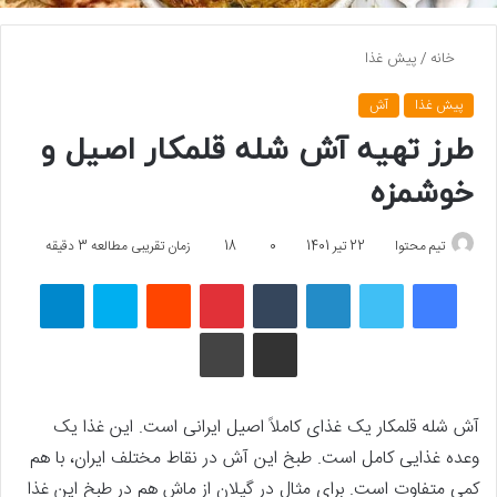
خانه
/
پیش غذا
پیش غذا
آش
طرز تهیه آش شله قلمکار اصیل و
خوشمزه
تیم محتوا
22 تیر 1401
0
18
زمان تقریبی مطالعه 3 دقیقه
فیسبوک
توییتر
لینکداین
تامبلر
پینتریست
Reddit
اسکایپ
تلگرام
اشتراک گذاری با ایمیل
چاپ
آش شله قلمکار یک غذای کاملاً اصیل ایرانی است. این غذا یک
وعده غذایی کامل است. طبخ این آش در نقاط مختلف ایران، با هم
کمی متفاوت است. برای مثال در گیلان از ماش هم در طبخ این غذا