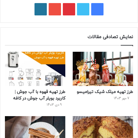
فیسبوک
توییتر
پینتریست
یوتیوب
وردپرس
نمایش تصادفی مقالات
طرز تهیه میلک شیک تیرامیسو
طرز تهیه قهوه با آب جوش |
کاربرد بویلر آب جوش در کافه
7 مهر 1403
9 دی 1403