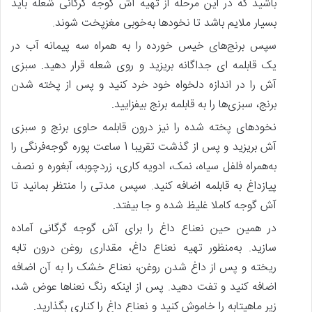
باشید که در این مرحله از تهیه آش گوجه گرگانی شعله باید
بسیار ملایم باشد تا نخودها به‌خوبی مغزپخت شوند.
سپس برنج‌های خیس خورده را به همراه سه پیمانه آب در
یک قابلمه ای جداگانه بریزید و روی شعله قرار دهید. سبزی
آش را در اندازه دلخواه خود خرد کنید و پس‌ از پخته شدن
برنج، سبزی‌ها را به قابلمه برنج بیفزایید.
نخودهای پخته شده را نیز درون قابلمه حاوی برنج و سبزی
آش بریزید و پس‌ از گذشت تقریبا 1 ساعت پوره گوجه‌فرنگی را
به‌همراه فلفل سیاه، نمک، ادویه کاری، زردچوبه، آبغوره و نصف
پیازداغ به قابلمه اضافه کنید. سپس مدتی را منتظر بمانید تا
آش گوجه کاملا غلیظ شده و جا بیفتد.
در همین حین نعناع داغ را برای آش گوجه گرگانی آماده‌
سازید. به‌منظور تهیه نعناع داغ، مقداری روغن درون تابه
ریخته و پس‌ از داغ شدن روغن، نعناع خشک را به آن اضافه
اضافه کنید و تفت دهید. پس‌ از اینکه رنگ نعناها عوض شد،
زیر ماهیتابه را خاموش کنید و نعناع داغ را کناری بگذارید.