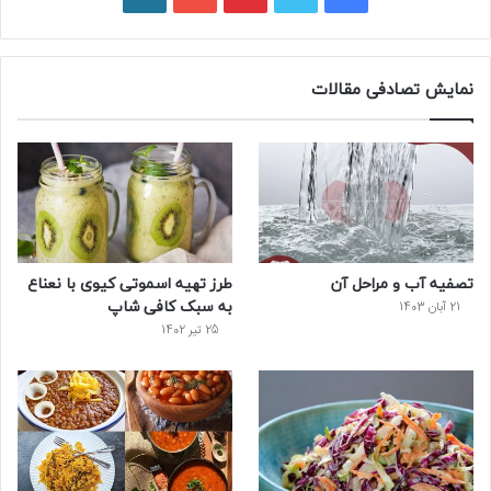
ی
و
ی
و
ر
س
ی
ن
ت
د
نمایش تصادفی مقالات
ب
ی
ت
ی
پ
و
ت
ر
و
ر
ک
ر
ی
ب
س
س
تصفیه آب و مراحل آن
طرز تهیه اسموتی کیوی با نعناع
ت
به سبک کافی شاپ
21 آبان 1403
25 تیر 1402