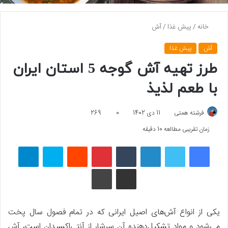
خانه
/
پیش غذا
/
آش
آش
پیش غذا
طرز تهیه آش گوجه 5 استان ایران
با طعم لذیذ
فرشته همتی
11 دی 1402
0
269
زمان تقریبی مطالعه 10 دقیقه
فیسبوک
توییتر
لینکداین
تامبلر
پینتریست
Reddit
اسکایپ
تلگرام
اشتراک گذاری با ایمیل
چاپ
یکی از انواع آش‌های اصیل ایرانی که در تمام فصول سال پخت
می‌شود و مواد تشکیل‌دهنده آن سرشار از آنتی‌اکسیدان است، آش