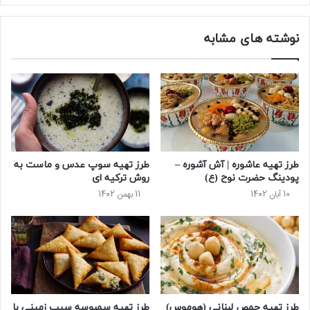
نوشته های مشابه
طرز تهیه عاشوره | آش آشوره –
طرز تهیه سوپ عدس و ماست به
پودینگ حضرت نوح (ع)
روش ترکیه ای
10 آبان 1402
11 بهمن 1402
طرز تهیه حمص لبنانی (هوموس)
طرز تهیه سمبوسه سیب زمینی با