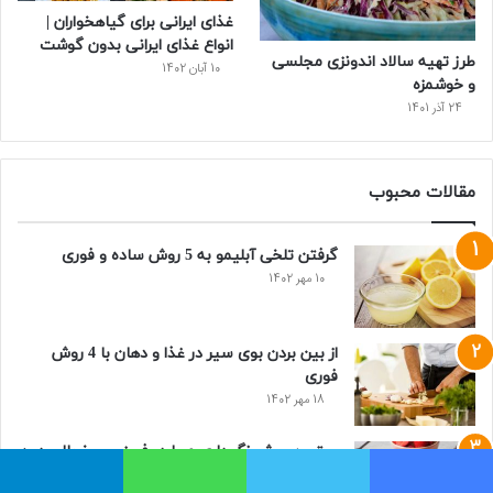
غذای ایرانی برای گیاهخواران |
انواع غذای ایرانی بدون گوشت
طرز تهیه سالاد اندونزی مجلسی
10 آبان 1402
و خوشمزه
24 آذر 1401
مقالات محبوب
گرفتن تلخی آبلیمو به 5 روش ساده و فوری
10 مهر 1402
از بین بردن بوی سیر در غذا و دهان با 4 روش
فوری
18 مهر 1402
بهترین روش نگهداری مربا در فریزر و یخچال بدون
یخ زدن