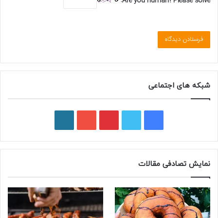
Are you human? Please solve:
شبکه های اجتماعی
فیسبوک
توییتر
پینتریست
یوتیوب
وردپرس
نمایش تصادفی مقالات