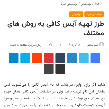
خانه
/
نوشیدنی
/
نوشیدنی سرد
نوشیدنی سرد
نوشیدنی
طرز تهیه آیس کافی به روش های
مختلف
تیم محتوا
18 آذر 1401
0
30
زمان تقریبی مطالعه 8 دقیقه
فیسبوک
توییتر
لینکداین
تامبلر
پینتریست
Reddit
اسکایپ
تلگرام
اشتراک گذاری با ایمیل
چاپ
شاید اگر برای اولین بار باشد که نام آیس کافی را می‌شنوید کمی
برایتان این نام غریب باشد ولی در حقیقت آیس کافی همان قهوه
یخ است. این نوشیدنی مناسب کسانی است که طعم و عطر و مزه
قهوه را دوست دارند ولی ترجیح می‌دهند آن را به صورت سرد میل