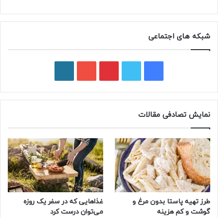
شبکه های اجتماعی
ف
ت
پ
ی
و
ی
و
ی
و
ر
س
ی
ن
ت
د
نمایش تصادفی مقالات
ب
ی
ت
ی
پ
و
ت
ر
و
ر
ک
ر
ی
ب
س
س
طرز تهیه پاستا بدون مرغ و
غذاهایی که در سفر یک روزه
ت
گوشت و کم هزینه
می‌توان درست کرد