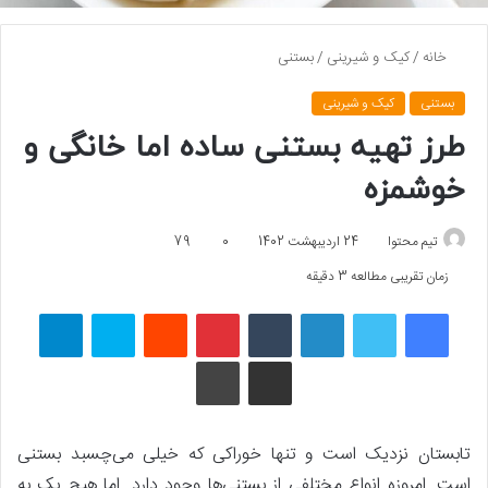
خانه
/
کیک و شیرینی
/
بستنی
بستنی
کیک و شیرینی
طرز تهیه بستنی ساده اما خانگی و
خوشمزه
تیم محتوا
24 اردیبهشت 1402
0
79
زمان تقریبی مطالعه 3 دقیقه
فیسبوک
توییتر
لینکداین
تامبلر
پینتریست
Reddit
اسکایپ
تلگرام
اشتراک گذاری با ایمیل
چاپ
تابستان نزدیک است و تنها خوراکی که خیلی می‌چسبد بستنی
است. امروزه انواع مختلفی از بستنی‌ها وجود دارد. اما هیچ یک به