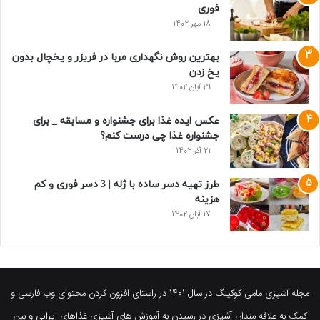
فوری
18 مهر 1402
بهترین روش نگهداری مربا در فریزر و یخچال بدون
یخ زدن
29 آبان 1402
عکس ایده غذا برای جشنواره و مسابقه _ برای
جشنواره غذا چی درست کنم؟
21 آذر 1402
طرز تهیه دسر ساده با ژله | 3 دسر فوری و کم
هزینه
17 آبان 1402
مجله آشپزی مامی کوکینگ در سال 1401 در راستای افزون کردن محتوای وب فارسی و
کمک به علاقه مندان آشپزی در رسیدن به آموزش های آشپزی غذاهای ایرانی و بین