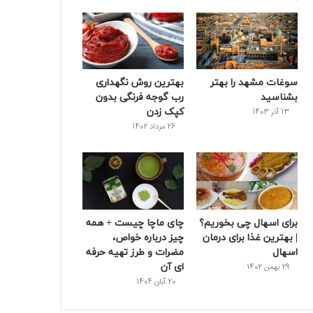
و
ت
ر
و
ر
ک
ر
ی
ب
س
س
سوغات مشهد را بهتر
بهترین روش نگهداری
ت
بشناسید
رب گوجه‌ فرنگی بدون
کپک زدن
13 آذر 1403
26 مرداد 1402
برای اسهال چی بخوریم؟
چای ماچا چیست + همه
| بهترین غذا برای درمان
چیز درباره خواص،
اسهال
مضرات و طرز تهیه حرفه
‌ای آن
29 بهمن 1402
20 آبان 1404