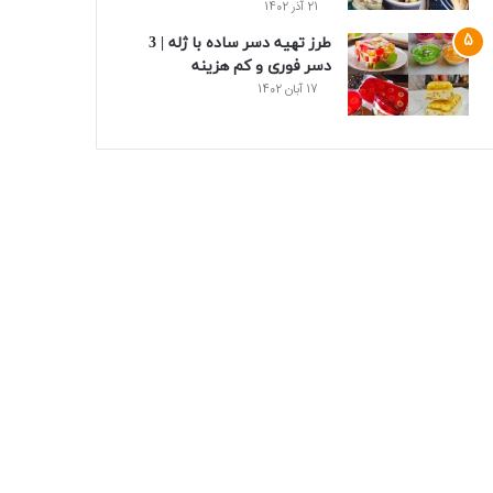
21 آذر 1402
طرز تهیه دسر ساده با ژله | 3
دسر فوری و کم هزینه
17 آبان 1402