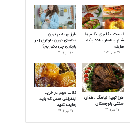
لیست غذا برای خانم ها |
طرز تهیه بهترین
شام و ناهار ساده و کم
غذاهای دوران بارداری | در
هزینه
بارداری چی بخوریم؟
17 بهمن 1402
20 تیر 1402
نکات مهم در خرید
طرز تهیه تباهگ ، غذای
اینترنتی عسل که باید
سنتی بلوچستان
رعایت کنید
23 تیر 1401
21 تیر 1404