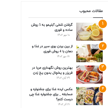
مقالات محبوب
گرفتن تلخی آبلیمو به 5 روش
ساده و فوری
10 مهر 1402
از بین بردن بوی سیر در غذا و
دهان با 4 روش فوری
18 مهر 1402
بهترین روش نگهداری مربا در
فریزر و یخچال بدون یخ زدن
29 آبان 1402
عکس ایده غذا برای جشنواره و
مسابقه _ برای جشنواره غذا چی
درست کنم؟
21 آذر 1402