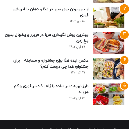
از بین بردن بوی سیر در غذا و دهان با 4 روش
فوری
18 مهر 1402
بهترین روش نگهداری مربا در فریزر و یخچال بدون
یخ زدن
29 آبان 1402
عکس ایده غذا برای جشنواره و مسابقه _ برای
جشنواره غذا چی درست کنم؟
21 آذر 1402
طرز تهیه دسر ساده با ژله | 3 دسر فوری و کم
هزینه
17 آبان 1402