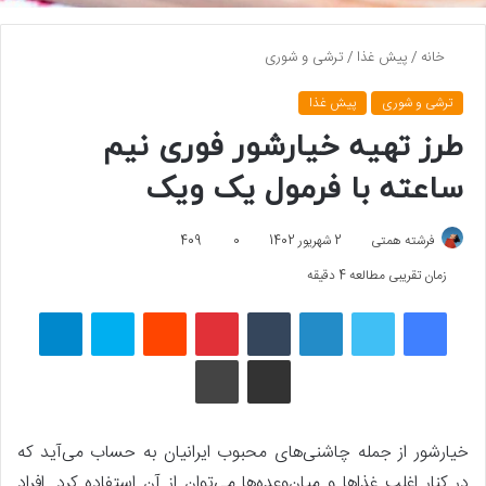
خانه
/
پیش غذا
/
ترشی و شوری
ترشی و شوری
پیش غذا
طرز تهیه خیارشور فوری نیم
ساعته با فرمول یک ویک
فرشته همتی
2 شهریور 1402
0
409
زمان تقریبی مطالعه 4 دقیقه
فیسبوک
توییتر
لینکداین
تامبلر
پینتریست
Reddit
اسکایپ
تلگرام
اشتراک گذاری با ایمیل
چاپ
خیارشور از جمله چاشنی‌های محبوب ایرانیان به حساب می‌آید که
در کنار اغلب غذاها و میان‌وعده‌ها می‌توان از آن استفاده کرد. افراد