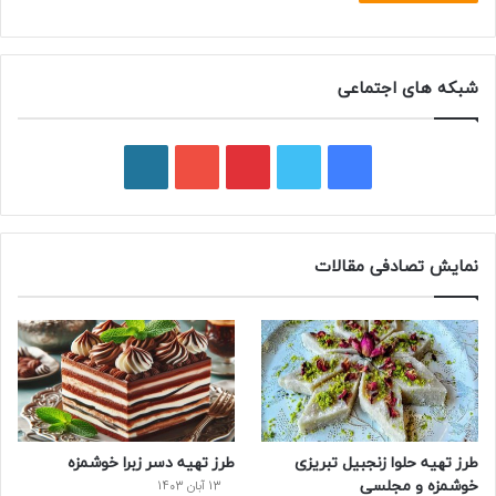
شبکه های اجتماعی
ف
ت
پ
ی
و
ی
و
ی
و
ر
س
ی
ن
ت
د
نمایش تصادفی مقالات
ب
ی
ت
ی
پ
و
ت
ر
و
ر
ک
ر
ی
ب
س
س
طرز تهیه حلوا زنجبیل تبریزی
طرز تهیه دسر زبرا خوشمزه
ت
خوشمزه و مجلسی
13 آبان 1403