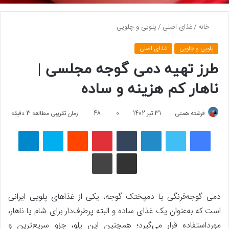
خانه
/
غذای اصلی
/
پلویی و چلویی
پلویی و چلویی
غذای اصلی
طرز تهیه دمی گوجه مجلسی |
ناهار کم هزینه و ساده
فرشته همتی
31 تیر 1402
0
48
زمان تقریبی مطالعه 3 دقیقه
فیسبوک
توییتر
لینکداین
تامبلر
پینتریست
Reddit
اسکایپ
تلگرام
اشتراک گذاری با ایمیل
چاپ
دمی گوجه‌فرنگی یا دمپختک گوجه، یکی از غذاهای پلویی ایرانی
است که به‌عنوان یک غذای ساده و البته پرطرف‌دار برای شام یا ناهار،
مورداستفاده قرار می‌گیرد؛ همچنین این پلو، جزو سریع‌ترین و