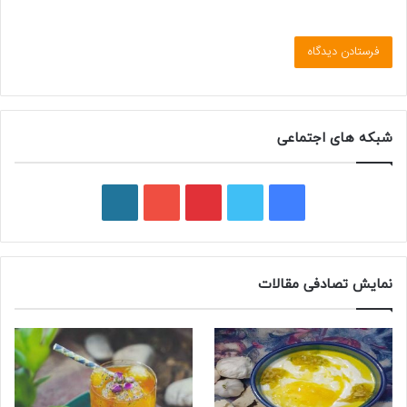
شبکه های اجتماعی
ف
ت
پ
ی
و
ی
و
ی
و
ر
س
ی
ن
ت
د
نمایش تصادفی مقالات
ب
ی
ت
ی
پ
و
ت
ر
و
ر
ک
ر
ی
ب
س