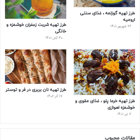
س
طرز تهیه گوزلمه ، غذای سنتی
ت
ارومیه
طرز تهیه شربت زعفران خوشمزه و
26 شهریور 1401
خانگی
30 آبان 1401
طرز تهیه نان بربری در فر و توستر
17 آذر 1402
طرز تهیه خرما پلو ، غذای مقوی و
خوشمزه اهوازی
7 تیر 1401
مقالات محبوب