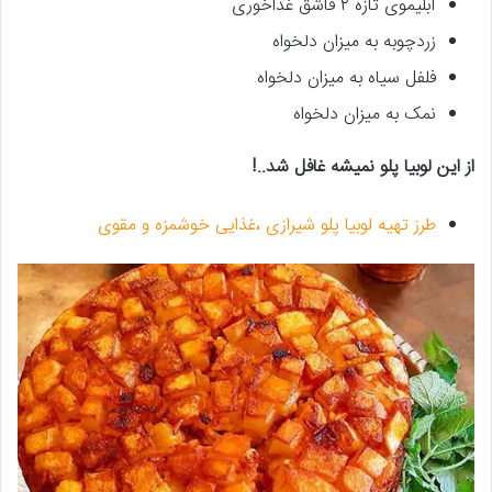
آبلیموی تازه ۲ قاشق غذاخوری
زردچوبه به میزان دلخواه
فلفل سیاه به میزان دلخواه
نمک به میزان دلخواه
از این لوبیا پلو نمیشه غافل شد..!
طرز تهیه لوبیا پلو شیرازی ،غذایی خوشمزه و مقوی