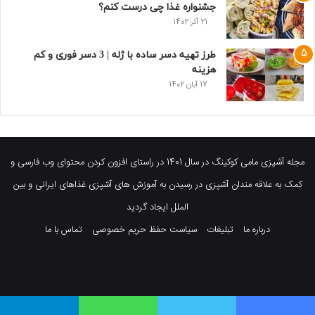
جشنواره غذا چی درست کنم؟
21 آذر 1402
طرز تهیه دسر ساده با ژله | 3 دسر فوری و کم
هزینه
17 آبان 1402
مجله آشپزی مامی کوکینگ در سال 1401 در راستای افزون کردن محتوای وب فارسی و
کمک به علاقه مندان آشپزی در رسیدن به آموزش های آشپزی غذاهای ایرانی و بین
الملل ایجاد گردید
درباره ما
تبلیغات
سیاست حفظ حریم خصوصی
تماس با ما
فیسبوک
توییتر
پینتریست
یوتیوب
وردپرس