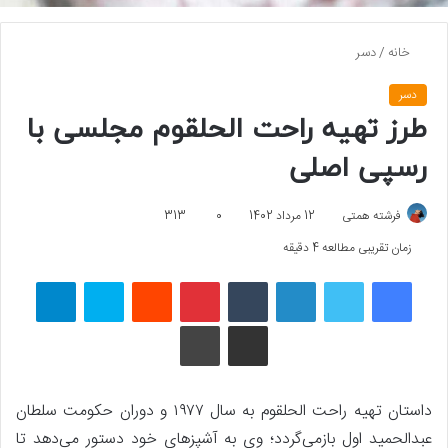
خانه
/
دسر
دسر
طرز تهیه راحت الحلقوم مجلسی با
رسپی اصلی
فرشته همتی
12 مرداد 1402
0
313
زمان تقریبی مطالعه 4 دقیقه
فیسبوک
توییتر
لینکداین
تامبلر
پینتریست
Reddit
اسکایپ
تلگرام
اشتراک گذاری با ایمیل
چاپ
داستان تهیه راحت الحلقوم به سال ۱۹۷۷ و دوران حکومت سلطان
عبدالحمید اول بازمی‌گردد؛ وی به آشپزهای خود دستور می‌دهد تا