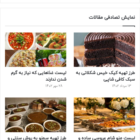
ی
و
ی
و
ر
س
ی
ن
ت
د
نمایش تصادفی مقالات
ب
ی
ت
ی
پ
و
ت
ر
و
ر
ک
ر
ی
ب
س
س
طرز تهیه کیک خیس شکلاتی به
لیست غذاهایی که نیاز به گرم
ت
سبک کافی شاپی
شدن ندارند
13 مرداد 1402
28 مهر 1402
لیست منو شام عروسی ساده و
طرز تهیه سمنو به روش سنتی و