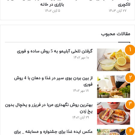
لاکچری
بازاری در خانه
27 آبان 1403
5 آبان 1402
مقالات محبوب
گرفتن تلخی آبلیمو به 5 روش ساده و فوری
10 مهر 1402
از بین بردن بوی سیر در غذا و دهان با 4 روش
فوری
18 مهر 1402
بهترین روش نگهداری مربا در فریزر و یخچال بدون
یخ زدن
29 آبان 1402
عکس ایده غذا برای جشنواره و مسابقه _ برای