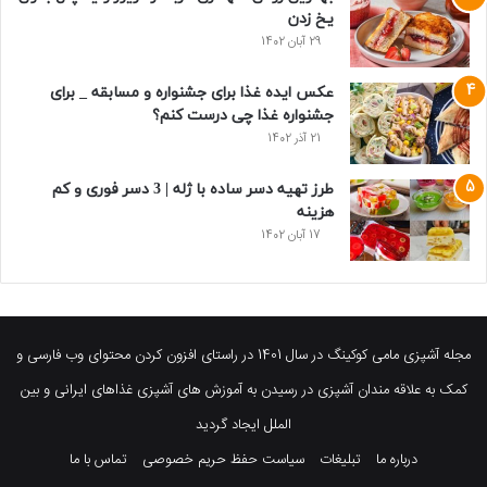
یخ زدن
29 آبان 1402
عکس ایده غذا برای جشنواره و مسابقه _ برای
جشنواره غذا چی درست کنم؟
21 آذر 1402
طرز تهیه دسر ساده با ژله | 3 دسر فوری و کم
هزینه
17 آبان 1402
مجله آشپزی مامی کوکینگ در سال 1401 در راستای افزون کردن محتوای وب فارسی و
کمک به علاقه مندان آشپزی در رسیدن به آموزش های آشپزی غذاهای ایرانی و بین
الملل ایجاد گردید
درباره ما
تبلیغات
سیاست حفظ حریم خصوصی
تماس با ما