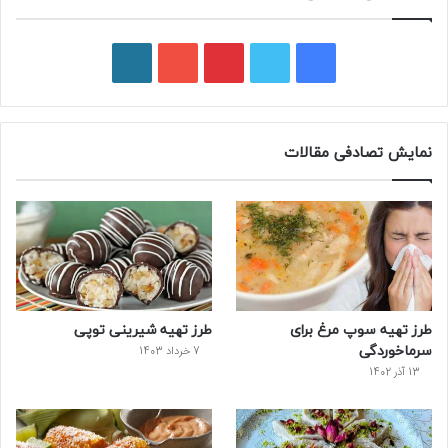
فیسبوک
توییتر
پینتریست
یوتیوب
وردپرس
نمایش تصادفی مقالات
طرز تهیه سوپ مرغ برای
طرز تهیه شیرینی توپی
سرماخوردگی
7 خرداد 1403
13 آذر 1402