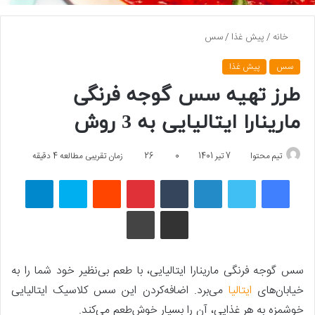
خانه
/
پیش غذا
/
سس
سس
پیش غذا
طرز تهیه سس گوجه‌ فرنگی
مارینارا ایتالیایی به 3 روش
تیم محتوا
7 تیر 1401
0
26
زمان تقریبی مطالعه 4 دقیقه
فیسبوک
توییتر
لینکداین
تامبلر
پینتریست
Reddit
اسکایپ
تلگرام
اشتراک گذاری با ایمیل
چاپ
سس گوجه ‌فرنگی مارینارا ایتالیایی، با طعم بی‌نظیر خود شما را به
خیابان‌های
ایتالیا
می‌برد. اضافه‌کردن این سس کلاسیک ایتالیایی
خوشمزه به هر غذایی، آن را بسیار خوش‌طعم می‌کند.