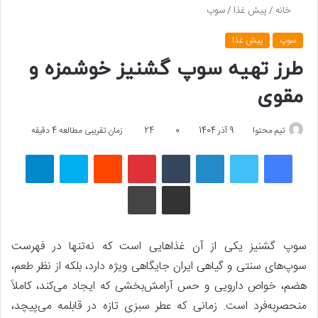
خانه
/
پیش غذا
/
سوپ
سوپ
پیش غذا
طرز تهیه سوپ گشنیز خوشمزه و
مقوی
تیم محتوا
9 آذر 1404
0
24
زمان تقریبی مطالعه 4 دقیقه
فیسبوک
توییتر
لینکداین
تامبلر
پینتریست
Reddit
اسکایپ
تلگرام
اشتراک گذاری با ایمیل
چاپ
سوپ گشنیز یکی از آن غذاهایی است که نه‌تنها در فهرست
سوپ‌های سنتی و گیاهی ایران جایگاهی ویژه دارد، بلکه از نظر طعم،
هضم، خواص دارویی و حس آرامش‌بخشی که ایجاد می‌کند، کاملاً
منحصر‌به‌فرد است. زمانی که عطر سبزی تازه در قابلمه می‌پیچد،