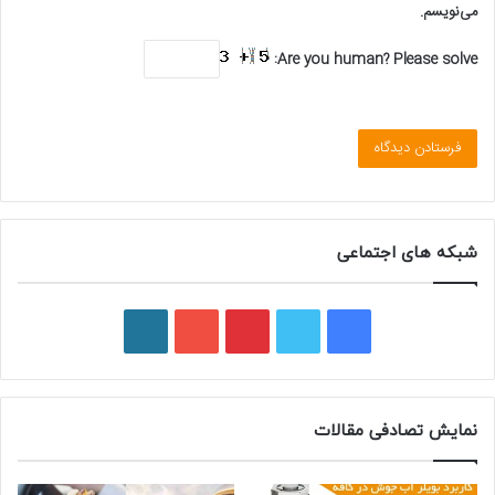
می‌نویسم.
Are you human? Please solve:
شبکه های اجتماعی
ف
ت
پ
ی
و
ی
و
ی
و
ر
س
ی
ن
ت
د
نمایش تصادفی مقالات
ب
ی
ت
ی
پ