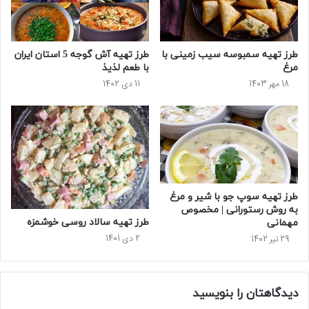
طرز تهیه سمبوسه سیب زمینی با
طرز تهیه آش گوجه 5 استان ایران
مرغ
با طعم لذیذ
18 مهر 1403
11 دی 1402
طرز تهیه سوپ جو با شیر و مرغ
به روش رستورانی | مخصوص
طرز تهیه سالاد روسی خوشمزه
مهمانی
2 دی 1401
29 تیر 1402
دیدگاهتان را بنویسید