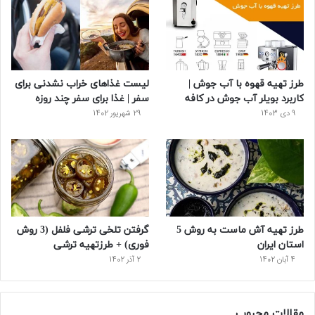
و
ت
ر
و
ر
ک
ر
ی
ب
س
س
طرز تهیه قهوه با آب جوش |
لیست غذاهای خراب نشدنی برای
ت
کاربرد بویلر آب جوش در کافه
سفر | غذا برای سفر چند روزه
9 دی 1403
29 شهریور 1402
طرز تهیه آش ماست به روش 5
گرفتن تلخی ترشی فلفل (3 روش
استان ایران
فوری) + طرزتهیه ترشی
4 آبان 1402
2 آذر 1402
مقالات محبوب