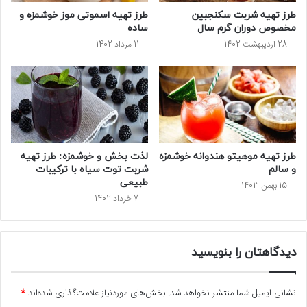
طرز تهیه شربت سکنجبین
طرز تهیه اسموتی موز خوشمزه و
مخصوص دوران گرم سال
ساده
28 اردیبهشت 1402
11 مرداد 1402
طرز تهیه موهیتو هندوانه خوشمزه
لذت بخش و خوشمزه: طرز تهیه
و سالم
شربت توت سیاه با ترکیبات
طبیعی
15 بهمن 1403
7 خرداد 1402
دیدگاهتان را بنویسید
نشانی ایمیل شما منتشر نخواهد شد.
بخش‌های موردنیاز علامت‌گذاری شده‌اند
*