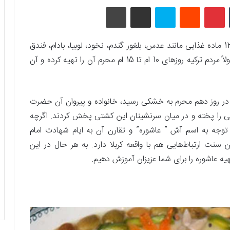
تامبلر
پینتریست
Reddit
اسکایپ
اشتراک گذاری با ایمیل
چاپ
عاشوره نوعی آش خوشمزه است که مواد اولیه آن از 12 ماده غذایی مانند عدس، بلغور گندم، نخود، لوبیا، بادام، فندق
کشمش، قیسی و انواع ادویه تشکیل شده است. معمولاً مردم ترکیه روزهای 10 ام تا 15 ام محرم آن را تهیه کرده و آن
در روز دهم محرم به خشکی رسید، خانواده و پیروان آن حضرت
شی را پخته و در میان سرنشینان این کشتی پخش کردند. اگرچه
توجه به اسم آش ” عاشوره” و تقارن آن به ایام شهادت امام
ت ارتباط‌هایی هم با واقعه کربلا دارد. به هر حال در این
یه عاشوره را برای شما عزیزان آموزش دهیم.