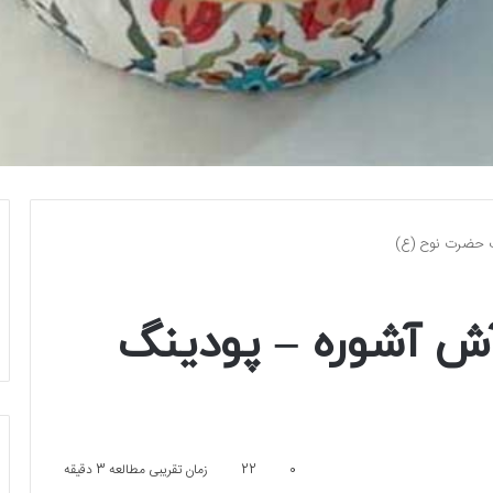
نگ حضرت نوح (ع)
آش آشوره – پودینگ
0
22
زمان تقریبی مطالعه 3 دقیقه