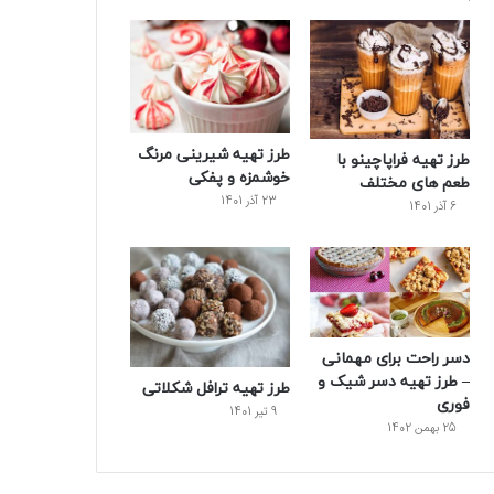
و
ت
ر
و
ر
ک
ر
ی
ب
س
س
ت
طرز تهیه شیرینی مرنگ
طرز تهیه فراپاچینو با
خوشمزه و پفکی
طعم های مختلف
23 آذر 1401
6 آذر 1401
دسر راحت برای مهمانی
– طرز تهیه دسر شیک و
طرز تهیه ترافل شکلاتی
فوری
9 تیر 1401
25 بهمن 1402