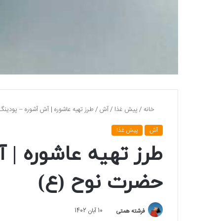
خانه
/
پیش غذا
/
آش
/
طرز تهیه عاشوره | آش آشوره – پودی
آش
پیش غذا
طرز تهیه عاشوره | 
حضرت نوح (ع)
فرشته همتی
10 آبان 1402