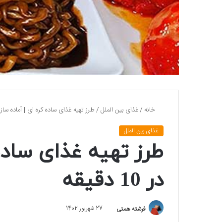
خانه
/
غذای بین الملل
/
طرز تهیه غذای ساده کره ای | آماده سازی در 10
غذای بین الملل
طرز تهیه غذای ساده 
در 10 دقیقه
فرشته همتی
27 شهریور 1402