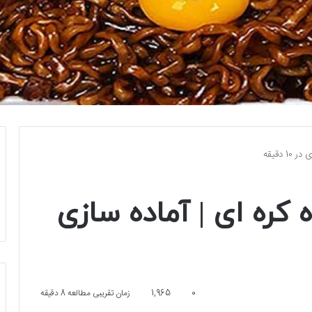
 دقیقه
کره ای | آماده سازی
0
1,965
زمان تقریبی مطالعه 8 دقیقه