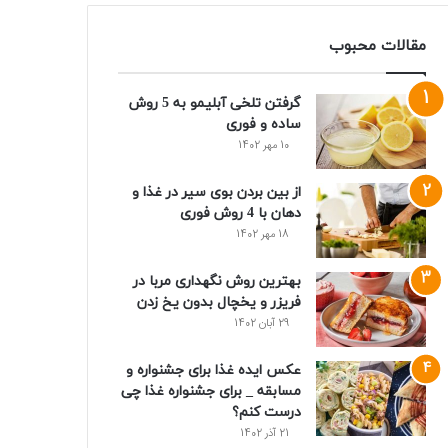
مقالات محبوب
گرفتن تلخی آبلیمو به 5 روش
ساده و فوری
10 مهر 1402
از بین بردن بوی سیر در غذا و
دهان با 4 روش فوری
18 مهر 1402
بهترین روش نگهداری مربا در
فریزر و یخچال بدون یخ زدن
29 آبان 1402
عکس ایده غذا برای جشنواره و
مسابقه _ برای جشنواره غذا چی
درست کنم؟
21 آذر 1402