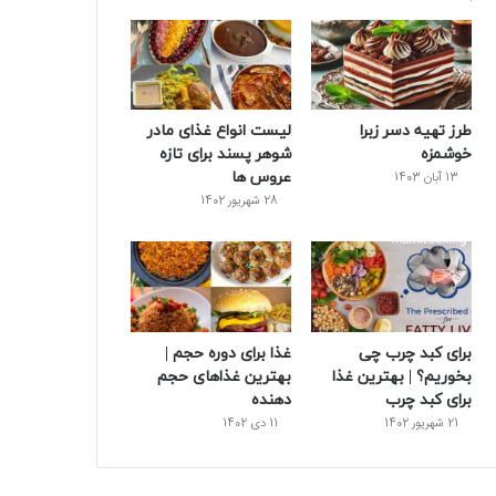
و
ت
ر
و
ر
ک
ر
ی
ب
س
س
طرز تهیه دسر زبرا
لیست انواع غذای مادر
ت
خوشمزه
شوهر پسند برای تازه
عروس ها
13 آبان 1403
28 شهریور 1402
برای کبد چرب چی
غذا برای دوره حجم |
بخوریم؟ | بهترین غذا
بهترین غذاهای حجم
برای کبد چرب
دهنده
21 شهریور 1402
11 دی 1402