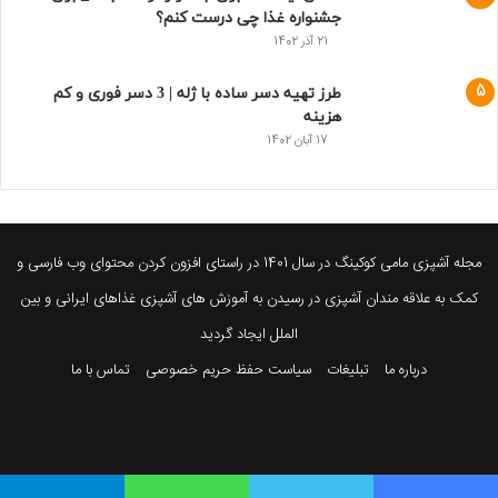
جشنواره غذا چی درست کنم؟
21 آذر 1402
طرز تهیه دسر ساده با ژله | 3 دسر فوری و کم
هزینه
17 آبان 1402
مجله آشپزی مامی کوکینگ در سال 1401 در راستای افزون کردن محتوای وب فارسی و
کمک به علاقه مندان آشپزی در رسیدن به آموزش های آشپزی غذاهای ایرانی و بین
الملل ایجاد گردید
درباره ما
تبلیغات
سیاست حفظ حریم خصوصی
تماس با ما
فیسبوک
توییتر
پینتریست
یوتیوب
وردپرس