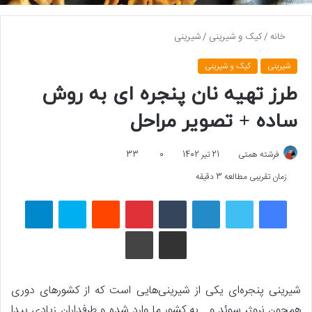
خانه
/
کیک و شیرینی
/
شیرینی
شیرینی
کیک و شیرینی
طرز تهیه نان پنجره‌ ای به روش
ساده + تصویر مراحل
فرشته همتی
21 تیر 1402
0
33
زمان تقریبی مطالعه 3 دقیقه
فیسبوک
توییتر
لینکداین
تامبلر
پینتریست
Reddit
اسکایپ
تلگرام
اشتراک گذاری با ایمیل
چاپ
شیرینی پنجره‌ای یکی از شیرینی‌هایی است که از کشورهای دوری
همچون نروژ، سوئد و… به کشور ما وارد شده و طرفداران زیادی پیدا