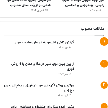
طرز تهیه خورش قیمه با سیب
سوسیس بندری آماده نامی نو؛
زمینی | رستورانی و مجلسی
طعمی نو از یک غذای محبوب
5 مرداد 1402
25 شهریور 1404
مقالات محبوب
گرفتن تلخی آبلیمو به 5 روش ساده و فوری
10 مهر 1402
از بین بردن بوی سیر در غذا و دهان با 4 روش
فوری
18 مهر 1402
بهترین روش نگهداری مربا در فریزر و یخچال بدون
یخ زدن
29 آبان 1402
عکس ایده غذا برای جشنواره و مسابقه _ برای