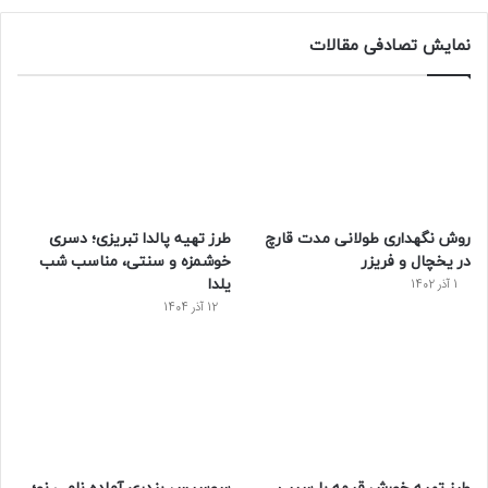
س
ی
ن
ت
د
نمایش تصادفی مقالات
ب
ی
ت
ی
پ
و
ت
ر
و
ر
ک
ر
ی
ب
س
س
روش نگهداری طولانی مدت قارچ
طرز تهیه پالدا تبریزی؛ دسری
ت
در یخچال و فریزر
خوشمزه و سنتی، مناسب شب
یلدا
1 آذر 1402
12 آذر 1404