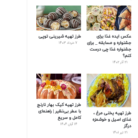
عکس ایده غذا برای
طرز تهیه شیرینی توپی
جشنواره و مسابقه _ برای
7 خرداد 1403
جشنواره غذا چی درست
کنم؟
21 آذر 1402
طرز تهیه کیک بهار نارنج
با عطر بی‌نظیر | راهنمای
طرز تهیه یخنی مرغ ،
کامل و سریع
غذای اصیل و خوشمزه
14 آبان 1404
درگز
21 تیر 1401