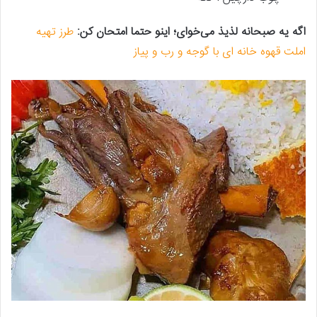
اگه یه صبحانه لذیذ می‌خوای؛ اینو حتما امتحان کن:
طرز تهیه
املت قهوه خانه ای با گوجه و رب و پیاز