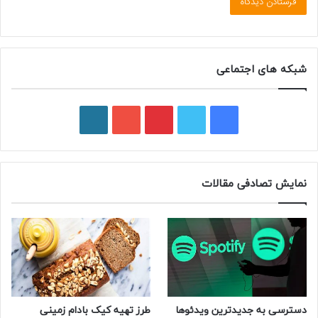
شبکه های اجتماعی
ف
ت
پ
ی
و
ی
و
ی
و
ر
س
ی
ن
ت
د
نمایش تصادفی مقالات
ب
ی
ت
ی
پ
و
ت
ر
و
ر
ک
ر
ی
ب
س
س
دسترسی به جدیدترین ویدئو‌ها
طرز تهیه کیک بادام زمینی