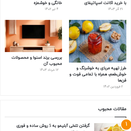
ت
با خرید اکانت اسپاتیفای
خانگی و خوشمزه
21 آذر 1403
4 تیر 1402
بررسی برند اسنوا و محصولات
محبوب آن
طرز تهیه مربای به خوشرنگ و
12 خرداد 1403
خوش‌طعم، همراه با تمامی فوت و
فن‌ها
2 فروردین 1402
مقالات محبوب
گرفتن تلخی آبلیمو به 5 روش ساده و فوری