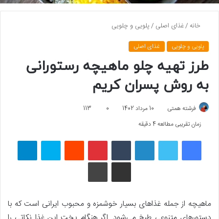
خانه
/
غذای اصلی
/
پلویی و چلویی
پلویی و چلویی
غذای اصلی
طرز تهیه چلو ماهیچه رستورانی
به روش پسران کریم
فرشته همتی
10 مرداد 1402
0
113
زمان تقریبی مطالعه 4 دقیقه
فیسبوک
توییتر
لینکداین
تامبلر
پینتریست
Reddit
اسکایپ
تلگرام
اشتراک گذاری با ایمیل
چاپ
ماهیچه از جمله غذاهای بسیار خوشمزه و محبوب ایرانی است که با
دستورهای متنوعی طبخ می‌شود. اگر هنگام پخت این غذا نکاتی را