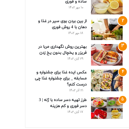
ساده و فوری
10 مهر 1402
از بین بردن بوی سیر در غذا و
دهان با 4 روش فوری
18 مهر 1402
بهترین روش نگهداری مربا در
فریزر و یخچال بدون یخ زدن
29 آبان 1402
عکس ایده غذا برای جشنواره و
مسابقه _ برای جشنواره غذا چی
درست کنم؟
21 آذر 1402
طرز تهیه دسر ساده با ژله | 3
دسر فوری و کم هزینه
17 آبان 1402