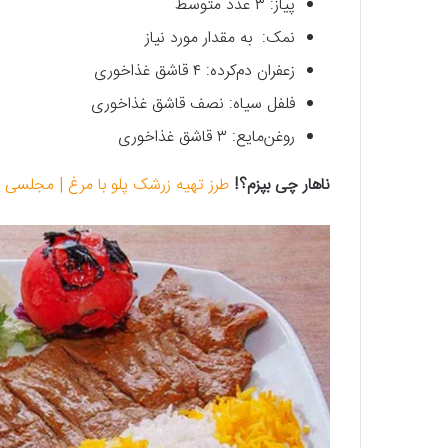
پیاز: ۳ عدد متوسط
نمک: به مقدار مورد نیاز
زعفران دم‌کرده: ۴ قاشق غذاخوری
فلفل سیاه: نصف قاشق غذاخوری
روغن‌مایع: ۳ قاشق غذاخوری
ناهار چی بپزم؟!
طرز تهیه زرشک پلو با مرغ | مجلسی و