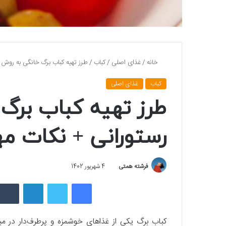
خانه
/
غذای اصلی
/
کباب
/
طرز تهیه کباب برگ خانگی به روش 
کباب
غذای اصلی
طرز تهیه کباب برگ
رستورانی + نکات م
فرشته همتی
4 شهریور 1402
فیسبوک
توییتر
لینکداین
کباب برگ یکی از غذاهای خوشمزه و پرطرف‌دار در م