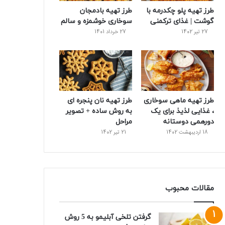
طرز تهیه پلو چکدرمه با
طرز تهیه بادمجان
ت
گوشت | غذای ترکمنی
سوخاری خوشمزه و سالم
27 تیر 1402
27 خرداد 1401
طرز تهیه ماهی سوخاری
طرز تهیه نان پنجره‌ ای
، غذایی لذیذ برای یک
به روش ساده + تصویر
دورهمی دوستانه
مراحل
18 اردیبهشت 1402
21 تیر 1402
مقالات محبوب
گرفتن تلخی آبلیمو به 5 روش