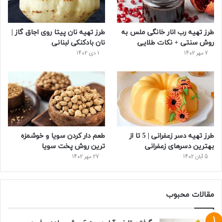
طرز تهیه رب انار خانگی ملس به
طرز تهیه نان پیتا روی اجاق گاز |
روش سنتی + نکات طلایی
نان بادکنکی لبنانی
7 مهر 1402
1 دی 1402
طرز تهیه دسر زعفرانی | 5 تا از
طعم دار کردن سویا و خوشمزه
بهترین دسرهای زعفرانی
ترین روش پخت سویا
5 آبان 1402
27 مهر 1402
مقالات محبوب