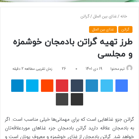
خانه
/
غذای بین الملل
/
گراتن
گراتن
غذای بین الملل
طرز تهیه گراتن بادمجان خوشمزه
و مجلسی
تیم محتوا
19 دی 1401
0
26
زمان تقریبی مطالعه 2 دقیقه
فیسبوک
توییتر
لینکداین
تامبلر
پینتریست
Reddit
اسکایپ
تلگرام
اشتراک گذاری با ایمیل
چاپ
گراتن جزو غذاهایی است که برای مهمانی‌ها خیلی مناسب است. اگر
به بادمجان علاقه دارید گراتن بادمجان جزء غذاهای موردعلاقه‌تان
خواهد شد. گراتن بادمجان از غذای خوشمزه و معروف یونان است و