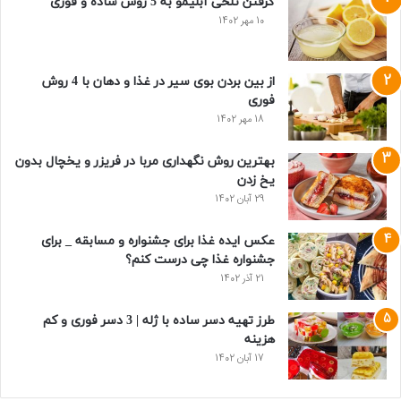
گرفتن تلخی آبلیمو به 5 روش ساده و فوری
10 مهر 1402
از بین بردن بوی سیر در غذا و دهان با 4 روش
فوری
18 مهر 1402
بهترین روش نگهداری مربا در فریزر و یخچال بدون
یخ زدن
29 آبان 1402
عکس ایده غذا برای جشنواره و مسابقه _ برای
جشنواره غذا چی درست کنم؟
21 آذر 1402
طرز تهیه دسر ساده با ژله | 3 دسر فوری و کم
هزینه
17 آبان 1402