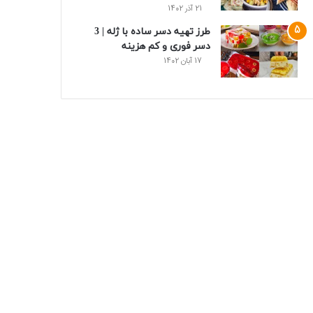
21 آذر 1402
طرز تهیه دسر ساده با ژله | 3
دسر فوری و کم هزینه
17 آبان 1402