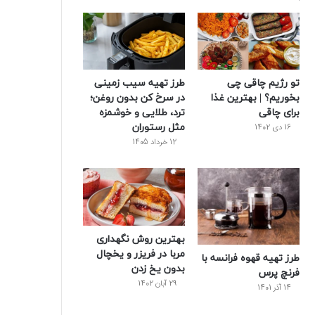
و
ت
ر
و
ر
ک
ر
ی
ب
س
س
تو رژیم چاقی چی
طرز تهیه سیب زمینی
ت
بخوریم؟ | بهترین غذا
در سرخ کن بدون روغن؛
برای چاقی
ترد، طلایی و خوشمزه
مثل رستوران
16 دی 1402
12 خرداد 1405
بهترین روش نگهداری
مربا در فریزر و یخچال
طرز تهیه قهوه فرانسه با
بدون یخ زدن
فرنچ پرس
29 آبان 1402
14 آذر 1401