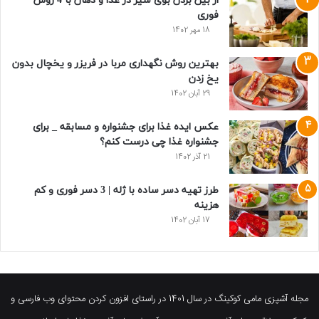
از بین بردن بوی سیر در غذا و دهان با 4 روش
فوری
18 مهر 1402
بهترین روش نگهداری مربا در فریزر و یخچال بدون
یخ زدن
29 آبان 1402
عکس ایده غذا برای جشنواره و مسابقه _ برای
جشنواره غذا چی درست کنم؟
21 آذر 1402
طرز تهیه دسر ساده با ژله | 3 دسر فوری و کم
هزینه
17 آبان 1402
مجله آشپزی مامی کوکینگ در سال 1401 در راستای افزون کردن محتوای وب فارسی و