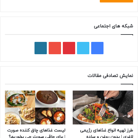
شبکه های اجتماعی
ف
ت
پ
ی
و
ی
و
ی
و
ر
س
ی
ن
ت
د
نمایش تصادفی مقالات
ب
ی
ت
ی
پ
و
ت
ر
و
ر
ک
ر
ی
ب
س
س
طرز تهیه انواع غذاهای رژیمی
لیست غذاهای چاق کننده صورت
ت
لاغری | بدون روغن و ساده
| برای چاقی صورت چی بخوریم؟