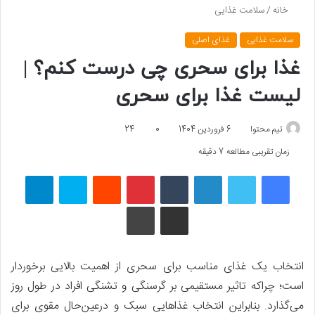
خانه
/
سلامت غذایی
سلامت غذایی
غذای اصلی
غذا برای سحری چی درست کنم؟ |
لیست غذا برای سحری
تیم محتوا
6 فروردین 1404
0
24
زمان تقریبی مطالعه 7 دقیقه
فیسبوک
توییتر
لینکداین
تامبلر
پینتریست
Reddit
اسکایپ
تلگرام
اشتراک گذاری با ایمیل
چاپ
انتخاب یک غذای مناسب برای سحری از اهمیت بالایی برخوردار
است؛ چراکه تاثیر مستقیمی بر گرسنگی و تشنگی افراد در طول روز
می‌گذارد. بنابراین انتخاب غذاهایی سبک و درعین‌حال مقوی برای