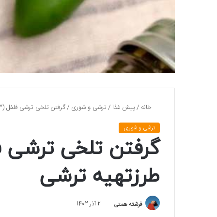
خانه
/
پیش غذا
/
ترشی و شوری
/
گرفتن تلخی ترشی فلفل (3 روش فوری) + طرزتهیه ترشی
ترشی و شوری
طرزتهیه ترشی
فرشته همتی
2 آذر 1402