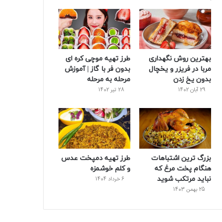
و
ت
ر
و
ر
ک
ر
ی
ب
س
س
بهترین روش نگهداری
طرز تهیه موچی کره ای
ت
مربا در فریزر و یخچال
بدون فر با گاز | آموزش
بدون یخ زدن
مرحله به مرحله
29 آبان 1402
28 تیر 1402
بزرگ ترین اشتباهات
طرز تهیه دمپخت عدس
هنگام پخت مرغ که
و کلم خوشمزه
نباید مرتکب شوید
6 خرداد 1404
25 بهمن 1403