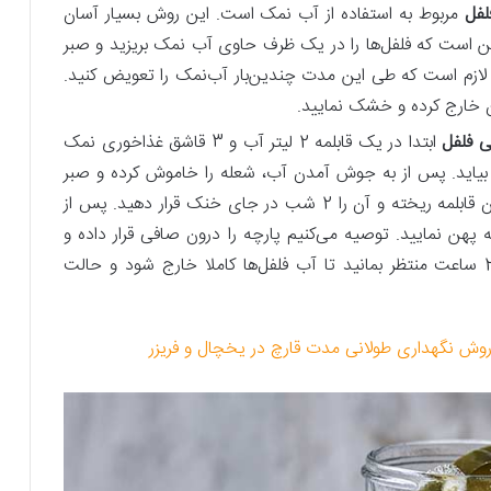
لفل
مربوط به استفاده از آب نمک است. این روش بسیار آسان
 این است که فلفل‌ها را در یک ظرف حاوی آب نمک بریزید و صبر
 بمانند. البته لازم است که طی این مدت چندین‌بار آب‌نمک را تعویض کنید.
ن خارج کرده و خشک نمایید.
 فلفل
ابتدا در یک قابلمه 2 لیتر آب و 3 قاشق غذاخوری نمک
 بیاید. پس‌ از به جوش آمدن آب، شعله را خاموش کرده و صبر
کنید تا آب‌نمک سرد شود. سپس فلفل‌ها را درون قابلمه ریخته و آن را 2 شب در جای خنک قرار دهید. پس‌ از
هن نمایید. توصیه می‌کنیم پارچه را درون صافی قرار داده و
جسمی سنگین روی آن قرار دهید. به مدت 24 ساعت منتظر بمانید تا آب فلفل‌ها کاملا خارج شود و حالت
وش نگهداری طولانی مدت قارچ در یخچال و فریزر