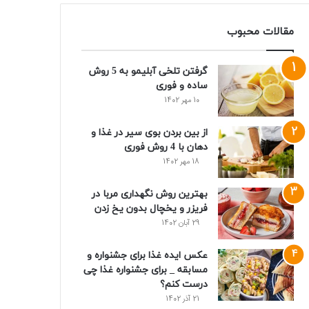
مقالات محبوب
گرفتن تلخی آبلیمو به 5 روش
ساده و فوری
10 مهر 1402
از بین بردن بوی سیر در غذا و
دهان با 4 روش فوری
18 مهر 1402
بهترین روش نگهداری مربا در
فریزر و یخچال بدون یخ زدن
29 آبان 1402
عکس ایده غذا برای جشنواره و
مسابقه _ برای جشنواره غذا چی
درست کنم؟
21 آذر 1402