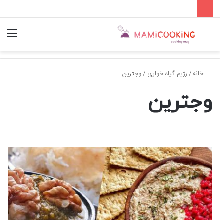
جستجو
منو
برای
خانه
/
رژیم گیاه خواری
/
وجترین
وجترین