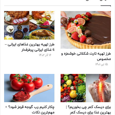
ب
ی
ت
ی
پ
و
ت
ر
و
ر
ک
ر
ی
ب
س
س
طرز تهیه بهترین غذاهای ایرانی –
ت
6 غذای ایرانی پرطرفدار
طرز تهیه تارت شکلاتی خوشمزه و
16 آذر 1402
مخصوص
15 تیر 1401
برای دیسک کمر چی بخوریم؟ |
چکار کنیم رب گوجه قرمز شود؟ +
بهترین غذا برای دیسک کمر
مهم‌ترین نکات