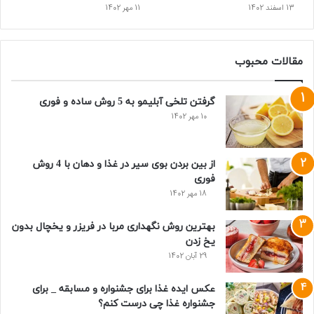
13 اسفند 1402
11 مهر 1402
مقالات محبوب
گرفتن تلخی آبلیمو به 5 روش ساده و فوری
10 مهر 1402
از بین بردن بوی سیر در غذا و دهان با 4 روش
فوری
18 مهر 1402
بهترین روش نگهداری مربا در فریزر و یخچال بدون
یخ زدن
29 آبان 1402
عکس ایده غذا برای جشنواره و مسابقه _ برای
جشنواره غذا چی درست کنم؟