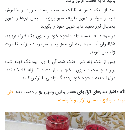
بزنید تا به غلظت فرنی برسد.
بعد از اینکه دسر به غلظت مناسب رسید، حرارت را خاموش
کنید و مواد را درون ظروف سرو بریزید. سپس آن‌ها را درون
یخچال قرار دهید تا به‌خوبی خود را بگیرند.
در مرحله بعد بسته ژله دلخواه خود را درون یک ظرف بریزید،
1/5لیوان آب جوش به آن بیفزایید و سپس هم بزنید تا ذرات
ژله حل شوند.
پس‌ از اینکه ژله کمی خنک شد، آن را روی پودینگ تهیه شده
بریزید و مجدد درون یخچال قرار دهید تا ژله کاملا ببندد.
درنهایت به دلخواه خود پودینگ ژله‌ای را تزئین کنید.
اگه عاشق دسرهای ترکیه‎ای هستی، این رسپی رو از دست نده:
طرز
تهیه سوتلاچ ، دسری ترکی و خوشمزه