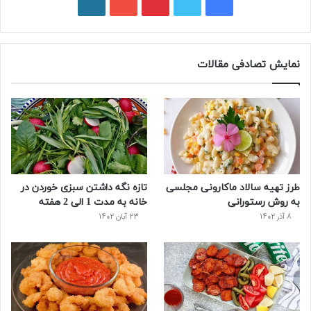
ف
ت
پ
ی
و
ی
و
ی
و
ر
س
ی
ن
ت
د
نمایش تصادفی مقالات
ب
ی
ت
ی
پ
و
ت
ر
و
ر
ک
ر
ی
ب
س
س
طرز تهیه سالاد ماكارونی مجلسی
تازه نگه داشتن سبزی خوردن در
ت
به روش رستورانی
خانه به مدت 1 الی 2 هفته
8 آذر 1402
23 آبان 1402