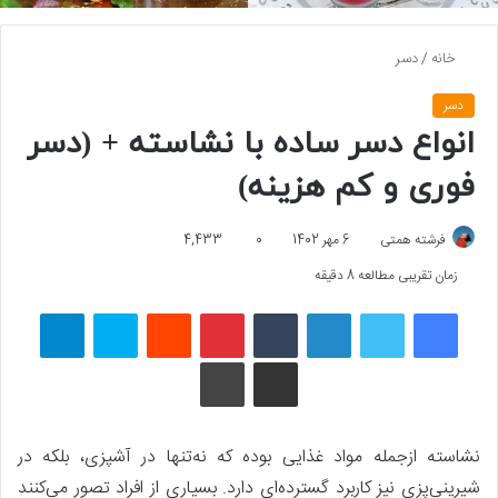
خانه
/
دسر
دسر
انواع دسر ساده با نشاسته + (دسر
فوری و کم هزینه)
فرشته همتی
6 مهر 1402
0
4,433
زمان تقریبی مطالعه 8 دقیقه
فیسبوک
توییتر
لینکداین
تامبلر
پینتریست
Reddit
اسکایپ
تلگرام
اشتراک گذاری با ایمیل
چاپ
نشاسته ازجمله مواد غذایی بوده که نه‌تنها در آشپزی، بلکه در
شیرینی‌پزی نیز کاربرد گسترده‌ای دارد. بسیاری از افراد تصور می‌کنند