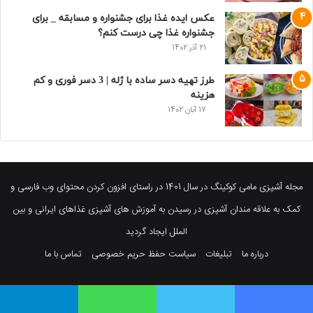
عکس ایده غذا برای جشنواره و مسابقه _ برای
جشنواره غذا چی درست کنم؟
21 آذر 1402
طرز تهیه دسر ساده با ژله | 3 دسر فوری و کم
هزینه
17 آبان 1402
مجله آشپزی مامی کوکینگ در سال 1401 در راستای افزون کردن محتوای وب فارسی و
کمک به علاقه مندان آشپزی در رسیدن به آموزش های آشپزی غذاهای ایرانی و بین
الملل ایجاد گردید
درباره ما
تبلیغات
سیاست حفظ حریم خصوصی
تماس با ما
فیسبوک
توییتر
پینتریست
یوتیوب
وردپرس