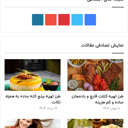
ف
ت
پ
ی
و
ی
و
ی
و
ر
س
ی
ن
ت
د
نمایش تصادفی مقالات
ب
ی
ت
ی
پ
و
ت
ر
و
ر
ک
ر
ی
ب
س
س
طرز تهیه کتلت قارچ و بادمجان
طرز تهیه برنج کته ساده به همراه
ت
ساده و کم هزینه
نکات
10 بهمن 1402
17 مرداد 1403