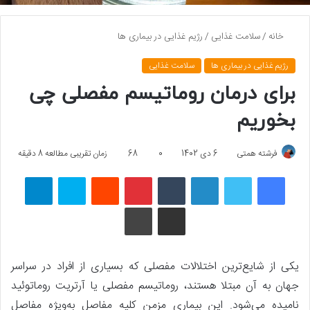
خانه
/
سلامت غذایی
/
رژیم غذایی در بیماری ها
رژیم غذایی در بیماری ها
سلامت غذایی
برای درمان روماتیسم مفصلی چی
بخوریم
فرشته همتی
6 دی 1402
0
68
زمان تقریبی مطالعه 8 دقیقه
فیسبوک
توییتر
لینکداین
تامبلر
پینتریست
Reddit
اسکایپ
تلگرام
اشتراک گذاری با ایمیل
چاپ
یکی از شایع‌ترین اختلالات مفصلی که بسیاری از افراد در سراسر
جهان به آن مبتلا هستند، روماتیسم مفصلی یا آرتریت روماتوئید
نامیده می‌شود. این بیماری مزمن کلیه مفاصل به‌ویژه مفاصل