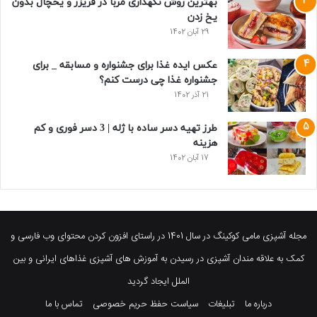
بهترین روش نگهداری مربا در فریزر و یخچال بدون
یخ زدن
29 آبان 1402
عکس ایده غذا برای جشنواره و مسابقه _ برای
جشنواره غذا چی درست کنم؟
21 آذر 1402
طرز تهیه دسر ساده با ژله | 3 دسر فوری و کم
هزینه
17 آبان 1402
مجله آشپزی مامی کوکینگ در سال 1401 در راستای افزون کردن محتوای وب فارسی و
کمک به علاقه مندان آشپزی در رسیدن به آموزش های آشپزی غذاهای ایرانی و بین
الملل ایجاد گردید
درباره ما
تبلیغات
سیاست حفظ حریم خصوصی
تماس با ما