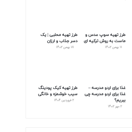
و
ت
ر
و
ر
ک
ر
ی
ب
س
س
طرز تهیه سوپ عدس و
طرز تهیه محلبی | یک
ت
ماست به روش ترکیه ای
دسر جذاب و ارزان
11 بهمن 1402
18 بهمن 1402
غذا برای اردو مدرسه –
طرز تهیه کیک پودینگ
غذا برای اردو مدرسه چی
سیب خوشمزه و خانگی
ببریم؟
2 فروردین 1404
2 مهر 1402