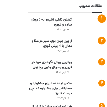
مقالات محبوب
گرفتن تلخی آبلیمو به 5 روش
ساده و فوری
10 مهر 1402
از بین بردن بوی سیر در غذا و
دهان با 4 روش فوری
18 مهر 1402
بهترین روش نگهداری مربا در
فریزر و یخچال بدون یخ زدن
29 آبان 1402
عکس ایده غذا برای جشنواره و
مسابقه _ برای جشنواره غذا چی
درست کنم؟
21 آذر 1402
طرز تهیه دسر ساده با ژله | 3