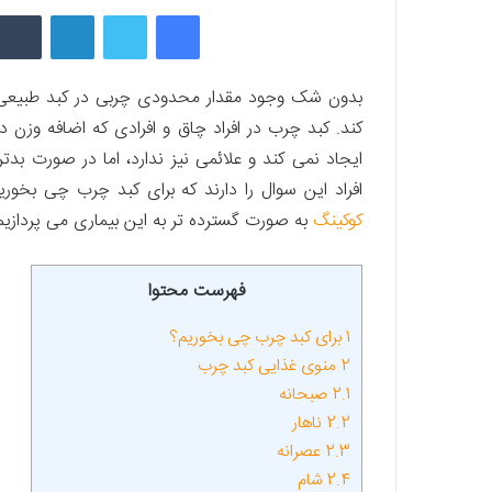
فیسبوک
توییتر
لینکداین
بدون شک وجود مقدار محدودی چربی در کبد طبیعی 
کند. کبد چرب در افراد چاق و افرادی که اضافه وزن دا
ایجاد نمی­ کند و علائمی نیز ندارد، اما در صورت بد
افراد این سوال را دارند که برای کبد چرب چی بخوریم چی نخوریم؟ م
کوکینگ
به صورت گسترده تر به این بیماری می ­پردازیم و
فهرست محتوا
1
برای کبد چرب چی بخوریم؟
2
منوی غذایی کبد چرب
2.1
صبحانه
2.2
ناهار
2.3
عصرانه
2.4
شام