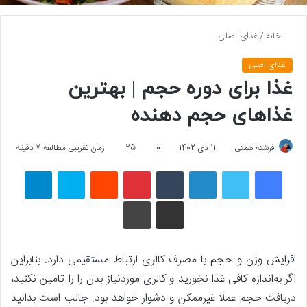
خانه
/
غذای اصلی
غذای اصلی
غذا برای دوره حجم | بهترین
غذاهای حجم دهنده
فرشته همتی
11 دی 1402
0
25
زمان تقریبی مطالعه 7 دقیقه
فیسبوک
توییتر
لینکداین
تامبلر
پینتریست
Reddit
اسکایپ
تلگرام
اشتراک گذاری با ایمیل
چاپ
افزایش وزن و حجم با مصرف کالری ارتباط مستقیمی دارد. بنابراین
اگر به‌اندازه کافی غذا نخورید و کالری موردنیاز بدن را را تامین نکنید،
دریافت حجم عملا غیرممکن و دشوار خواهد بود. جالب است بدانید