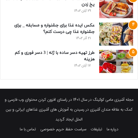
یخ زدن
29 آبان 1402
عکس ایده غذا برای جشنواره و مسابقه _ برای
جشنواره غذا چی درست کنم؟
21 آذر 1402
طرز تهیه دسر ساده با ژله | 3 دسر فوری و کم
هزینه
17 آبان 1402
مجله آشپزی مامی کوکینگ در سال 1401 در راستای افزون کردن محتوای وب فارسی و
کمک به علاقه مندان آشپزی در رسیدن به آموزش های آشپزی غذاهای ایرانی و بین
الملل ایجاد گردید
درباره ما
تبلیغات
سیاست حفظ حریم خصوصی
تماس با ما