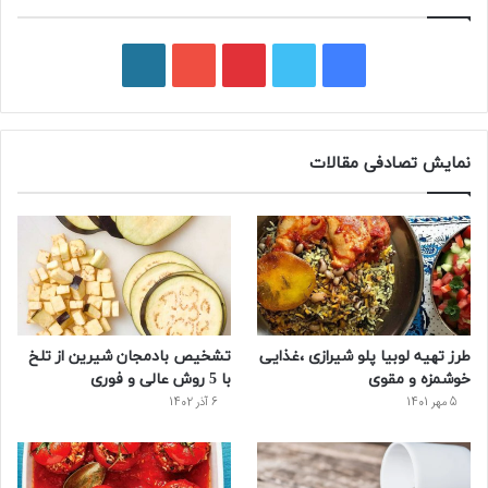
ف
ت
پ
ی
و
ی
و
ی
و
ر
س
ی
ن
ت
د
نمایش تصادفی مقالات
ب
ی
ت
ی
پ
و
ت
ر
و
ر
ک
ر
ی
ب
س
س
طرز تهیه لوبیا پلو شیرازی ،غذایی
تشخیص بادمجان شیرین از تلخ
ت
خوشمزه و مقوی
با 5 روش عالی و فوری
5 مهر 1401
6 آذر 1402