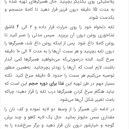
پلاستیکی روی یکدیگر بچینید. حال همبرگرهای تهیه شده را
به مدت 15 دقیقه درون فریزر قرار دهید تا کاملا منسجم و
یکدست شوند.
تابه دلخواه خود را روی حرارت قرار داده و 2 الی 4 قاشق
غذاخوری روغن درون آن بریزید. سپس مدتی را صبر کنید تا
روغن کاملا داغ شود. پس‌ از اینکه روغن داغ شد، همبرگرها را
درون تابه بچینید و هر سمت آن‌ها را به مدت 7 الی 10 دقیقه
سرخ کنید. البته درصورتی‌که می‌خواهید همبرگرها کمی آبدار
باشند، لازم است که آن‌ها را زودتر بچرخانید. به‌همین منظور
توصیه می‌کنیم هر سمت را حدود 5 دقیقه سرخ کنید. نکته
بسیار مهم در طرز تهیه این
غذا برای دوره حجم
این است که
نباید هنگام سرخ کردن همبرگرها درب تابه را قرار دهید؛ چراکه
باعث تغییر شکل آن‌ها می‌شود.
در ادامه نان همبرگر را از وسط دو لایه نموده و کف نان را
مقداری سس مایونز بمانید. حال یک لایه کاهو و چند برش
گوجه و خیارشور درون نان قرار دهید و برگر سرخ‌شده را به