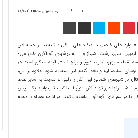
0
34
زمان تقریبی مطالعه 3 دقیقه
تامبلر
پینتریست
Reddit
اسکایپ
اشتراک گذاری با ایمیل
چاپ
مواره جای خاصی در سفره ­های ایرانی داشته‌اند. از جمله این
آش ­ها، آش دوغ است که در شهرهای مختلف مانند اردبیل، تبریز، رشت، شیراز و … به روش­های گوناگون طبخ می­
مه نقاط، سبزی، نخود، دوغ و برنج است. البته ممکن است در
 لوبیای سفید، لپه و بلغور گندم نیز استفاده شود. علاوه بر این،
، در شهرهای شمالی این آش را رقیق ­تر نسبت به سایر نقاط
 تا شما را با طرز تهیه آش دوغ آشنا کنیم تا بتوانید یک پیش
 یا مراسم ­های گوناگون داشته باشید. در ادامه همراه با مجله