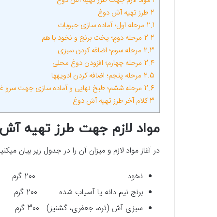
1
مواد لازم جهت طرز تهیه آش دوغ
2
طرز تهیه آش دوغ
2.1
مرحله اول؛‌ آماده ­سازی حبوبات
2.2
مرحله دومِ؛‌ پخت برنج و نخود با هم
2.3
مرحله سوم؛‌ اضافه ­کردن سبزی
2.4
مرحله چهارم؛‌ افزودن دوغ محلی
2.5
مرحله پنجم؛‌ اضافه کردن ادویه­ها
2.6
مرحله ششم؛ طبخ نهایی و آماده ­سازی جهت سرو غذ
3
کلام آخر طرز تهیه آش دوغ
مواد لازم جهت طرز تهیه آش
در آغاز مواد لازم و میزان آن را در جدول زیر بیان می­کنی
نخود 200 گرم
برنج نیم ­دانه یا آسیاب­ شده 200 گرم
سبزی آش (تره، جعفری، گشنیز) 300 گرم