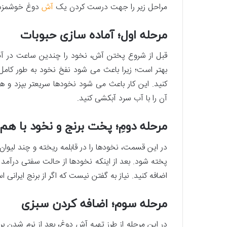
مراحل زیر را جهت درست کردن یک
آش
دوغ خوشمزه ب
مرحله اول؛‌ آماده ­سازی حبوبات
قبل از شروع پختن آش، نخود را چندین ساعت در آب س
بهتر است؛ زیرا باعث می­ شود نفخ نخود به طور کام
کنید. این کار باعث می­ شود نخودها سریع­تر بپزد و 
آن را با آب سرد آبکشی کنید.
مرحله دومِ؛‌ پخت برنج و نخود با هم
در این قسمت، نخودها را در قابلمه ریخته و چند لیوان
پخته شود. بعد از این­که نخودها از حالت سفتی درآمد 
اضافه کنید. نیاز به گفتن نیست که اگر از برنج ایرانی
مرحله سوم؛‌ اضافه ­کردن سبزی
در این مرحله از طرز تهیه آش دوغ، بعد از نرم ­شدن برن