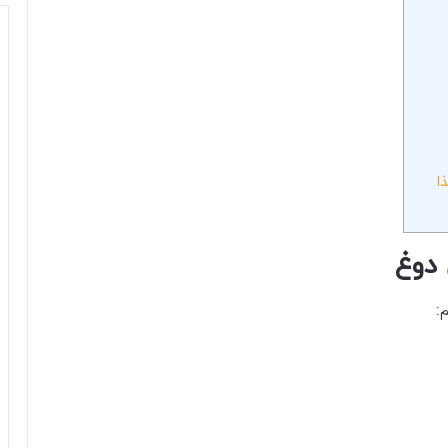
ا
 دوغ
م: