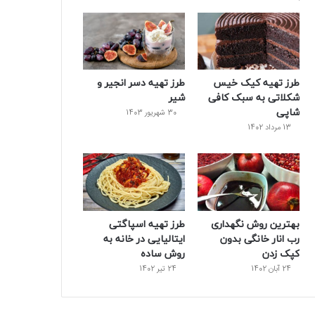
و
ت
ر
و
ر
ک
ر
ی
ب
س
س
طرز تهیه کیک خیس
طرز تهیه دسر انجیر و
ت
شکلاتی به سبک کافی
شیر
شاپی
30 شهریور 1403
13 مرداد 1402
بهترین روش نگهداری
طرز تهیه اسپاگتی
رب انار خانگی بدون
ایتالیایی در خانه به
کپک زدن
روش ساده
24 آبان 1402
24 تیر 1402