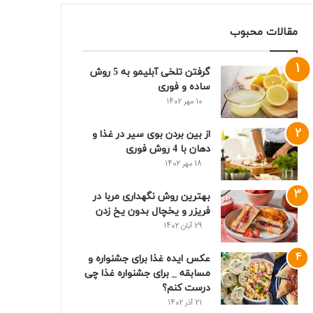
مقالات محبوب
گرفتن تلخی آبلیمو به 5 روش
ساده و فوری
10 مهر 1402
از بین بردن بوی سیر در غذا و
دهان با 4 روش فوری
18 مهر 1402
بهترین روش نگهداری مربا در
فریزر و یخچال بدون یخ زدن
29 آبان 1402
عکس ایده غذا برای جشنواره و
مسابقه _ برای جشنواره غذا چی
درست کنم؟
21 آذر 1402