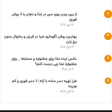
از بین بردن بوی سیر در غذا و دهان با 4 روش
فوری
18 مهر 1402
بهترین روش نگهداری مربا در فریزر و یخچال بدون
یخ زدن
29 آبان 1402
عکس ایده غذا برای جشنواره و مسابقه _ برای
جشنواره غذا چی درست کنم؟
21 آذر 1402
طرز تهیه دسر ساده با ژله | 3 دسر فوری و کم
هزینه
17 آبان 1402