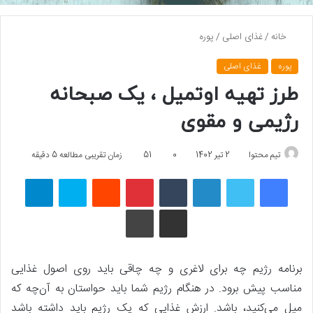
خانه
/
غذای اصلی
/
پوره
پوره
غذای اصلی
طرز تهیه اوتمیل ، یک صبحانه
رژیمی و مقوی
تیم محتوا
2 تیر 1402
0
51
زمان تقریبی مطالعه 5 دقیقه
فیسبوک
توییتر
لینکداین
تامبلر
پینتریست
Reddit
اسکایپ
تلگرام
اشتراک گذاری با ایمیل
چاپ
برنامه رژیم چه برای لاغری و چه چاقی باید روی اصول غذایی
مناسب پیش برود. در هنگام رژیم شما باید حواستان به آن‌چه که
میل می‌کنید، باشد. ارزش غذایی که یک رژیم باید داشته باشد