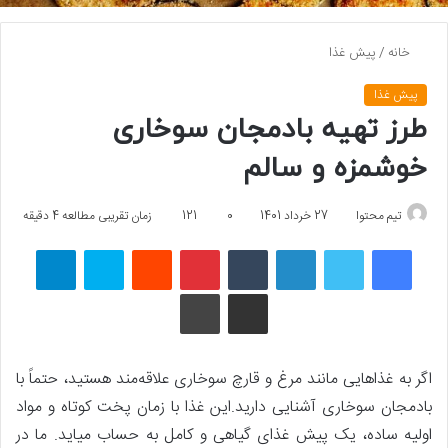
خانه
/
پیش غذا
پیش غذا
طرز تهیه بادمجان سوخاری
خوشمزه و سالم
تیم محتوا
27 خرداد 1401
0
121
زمان تقریبی مطالعه 4 دقیقه
فیسبوک
توییتر
لینکداین
تامبلر
پینتریست
Reddit
اسکایپ
تلگرام
اشتراک گذاری با ایمیل
چاپ
اگر به غذاهایی مانند مرغ و قارچ سوخاری علاقه‌مند هستید، حتماً با
بادمجان سوخاری آشنایی دارید.این غذا با زمان پخت کوتاه و مواد
اولیه ساده، یک پیش غذای گیاهی و کامل به حساب میاید. ما در