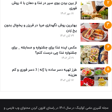
از بین بردن بوی سیر در غذا و دهان با 4 روش
فوری
18 مهر 1402
بهترین روش نگهداری مربا در فریزر و یخچال بدون
یخ زدن
29 آبان 1402
عکس ایده غذا برای جشنواره و مسابقه _ برای
جشنواره غذا چی درست کنم؟
21 آذر 1402
طرز تهیه دسر ساده با ژله | 3 دسر فوری و کم
هزینه
17 آبان 1402
مجله آشپزی مامی کوکینگ در سال 1401 در راستای افزون کردن محتوای وب فارسی و