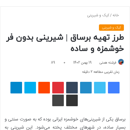
خانه
/
کیک و شیرینی
کیک و شیرینی
طرز تهیه برساق | شیرینی بدون فر
خوشمزه و ساده
فرشته همتی
19 بهمن 1402
0
89
زمان تقریبی مطالعه 2 دقیقه
فیسبوک
توییتر
لینکداین
تامبلر
پینتریست
Reddit
اسکایپ
تلگرام
اشتراک گذاری با ایمیل
چاپ
برساق یکی از شیرینی‌های خوشمزه ایرانی بوده که به صورت سنتی و
بسیار ساده، در شهرهای مختلف پخته می‌شود. این شیرینی به