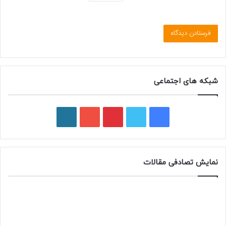
شبکه های اجتماعی
ف
ت
پ
ی
و
ی
و
ی
و
ر
س
ی
ن
ت
د
نمایش تصادفی مقالات
ب
ی
ت
ی
پ
و
ت
ر
و
ر
ک
ر
ی
ب
س