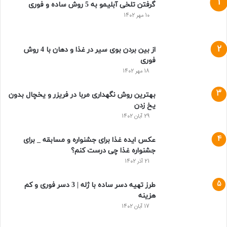
گرفتن تلخی آبلیمو به 5 روش ساده و فوری
10 مهر 1402
از بین بردن بوی سیر در غذا و دهان با 4 روش
فوری
18 مهر 1402
بهترین روش نگهداری مربا در فریزر و یخچال بدون
یخ زدن
29 آبان 1402
عکس ایده غذا برای جشنواره و مسابقه _ برای
جشنواره غذا چی درست کنم؟
21 آذر 1402
طرز تهیه دسر ساده با ژله | 3 دسر فوری و کم
هزینه
17 آبان 1402