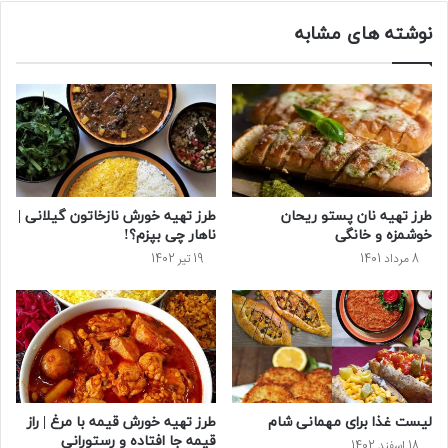
نوشته های مشابه
طرز تهیه نان پستو ریحان
طرز تهیه خورش نازخاتون گیلانی |
خوشمزه و خانگی
ناهار چی بپزم؟!
8 مرداد 1401
19 تیر 1402
لیست غذا برای مهمانی شام
طرز تهیه خورش قیمه با مرغ | راز
قیمه جا افتاده و رستورانی
18 اسفند 1402