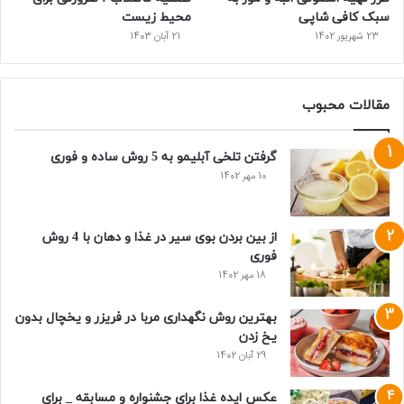
سبک کافی شاپی
محیط زیست
23 شهریور 1402
21 آبان 1403
مقالات محبوب
گرفتن تلخی آبلیمو به 5 روش ساده و فوری
10 مهر 1402
از بین بردن بوی سیر در غذا و دهان با 4 روش
فوری
18 مهر 1402
بهترین روش نگهداری مربا در فریزر و یخچال بدون
یخ زدن
29 آبان 1402
عکس ایده غذا برای جشنواره و مسابقه _ برای