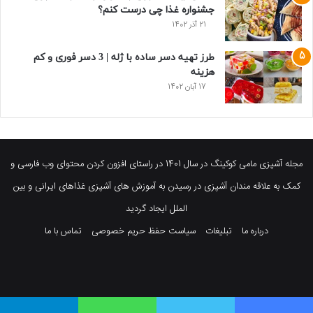
جشنواره غذا چی درست کنم؟
21 آذر 1402
طرز تهیه دسر ساده با ژله | 3 دسر فوری و کم
هزینه
17 آبان 1402
مجله آشپزی مامی کوکینگ در سال 1401 در راستای افزون کردن محتوای وب فارسی و
کمک به علاقه مندان آشپزی در رسیدن به آموزش های آشپزی غذاهای ایرانی و بین
الملل ایجاد گردید
درباره ما
تبلیغات
سیاست حفظ حریم خصوصی
تماس با ما
فیسبوک
توییتر
پینتریست
یوتیوب
وردپرس