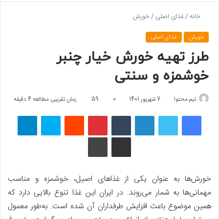
خانه
/
غذای اصلی
/
خورش
خورش
غذای اصلی
طرز تهیه خورش خیار چنبر
خوشمزه و سنتی
تیم محتوا
7 شهریور 1401
0
59
زمان تقریبی مطالعه 4 دقیقه
فیسبوک
توییتر
لینکداین
تامبلر
پینتریست
Reddit
اسکایپ
تلگرام
اشتراک گذاری با ایمیل
چاپ
خورش‌ها به عنوان یکی از غذا‌های اصیل، خوشمزه و مناسب
مهمانی‌ها به شمار ‌می‌روند. در ایران این غذا تنوع بالایی دارد که
همین موضوع باعث افزایش طرفداران آن شده است. به‌طور معمول