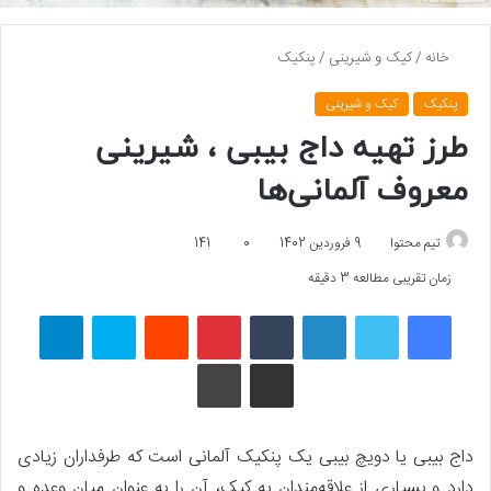
خانه
/
کیک و شیرینی
/
پنکیک
پنکیک
کیک و شیرینی
طرز تهیه داج بیبی ، شیرینی
معروف آلمانی‌ها
تیم محتوا
9 فروردین 1402
0
141
زمان تقریبی مطالعه 3 دقیقه
فیسبوک
توییتر
لینکداین
تامبلر
پینتریست
Reddit
اسکایپ
تلگرام
اشتراک گذاری با ایمیل
چاپ
داج بیبی یا دویچ بیبی یک پنکیک آلمانی است که طرفداران زیادی
دارد و بسیاری از علاقه‌مندان به کیک، آن را به عنوان میان ‌وعده و