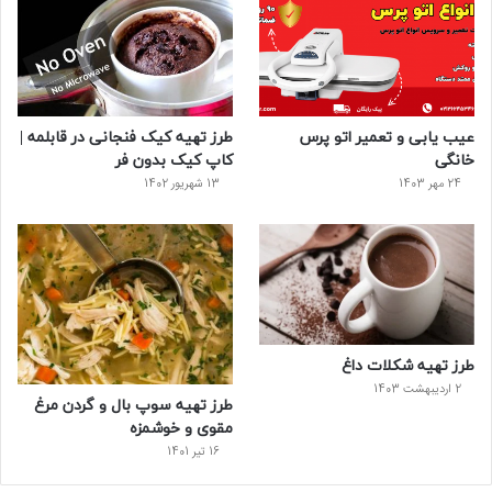
عیب یابی و تعمیر اتو پرس
طرز تهیه کیک فنجانی در قابلمه |
خانگی
کاپ کیک بدون فر
24 مهر 1403
13 شهریور 1402
طرز تهیه شکلات داغ
2 اردیبهشت 1403
طرز تهیه سوپ بال و گردن مرغ
مقوی و خوشمزه
16 تیر 1401