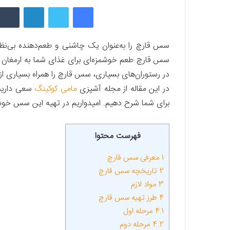
فیسبوک
توییتر
لینکداین
سس قارچ را به‌عنوان یک چاشنی و طعم‌دهنده بی‌نظیر
سس قارچ طعم خوشمزه‌ای برای غذای شما به ارمغان می
در رستوران‌‌های بسیاری، سس قارچ را همراه بسیاری از
در این مقاله از مجله آشپزی
مامی کوکینگ
سعی داریم 
برای شما شرح دهیم. امیدواریم در تهیه این سس خوشمز
فهرست محتوا
1
معرفی سس قارچ
2
تاریخچه سس قارچ
3
مواد لازم
4
طرز تهیه سس قارچ
4.1
مرحله اول
4.2
مرحله دوم