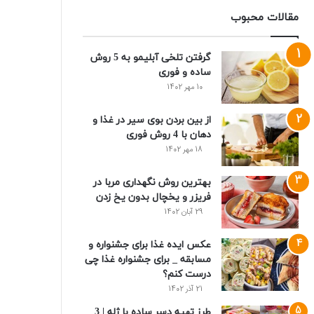
مقالات محبوب
گرفتن تلخی آبلیمو به 5 روش
ساده و فوری
10 مهر 1402
از بین بردن بوی سیر در غذا و
دهان با 4 روش فوری
18 مهر 1402
بهترین روش نگهداری مربا در
فریزر و یخچال بدون یخ زدن
29 آبان 1402
عکس ایده غذا برای جشنواره و
مسابقه _ برای جشنواره غذا چی
درست کنم؟
21 آذر 1402
طرز تهیه دسر ساده با ژله | 3