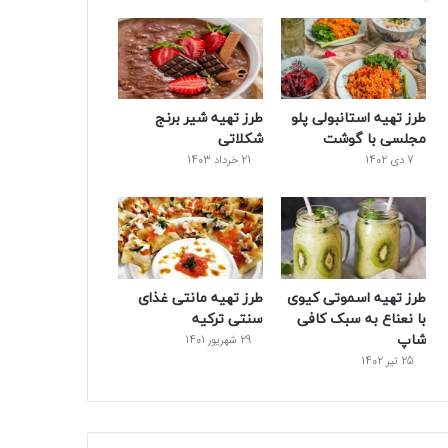
طرز تهیه استانبولی پلو
طرز تهیه شیر برنج
مجلسی با گوشت
شکلاتی
7 دی 1402
21 خرداد 1403
طرز تهیه اسموتی کیوی
طرز تهیه مانتی غذای
با نعناع به سبک کافی
سنتی ترکیه
شاپ
29 شهریور 1401
25 تیر 1402