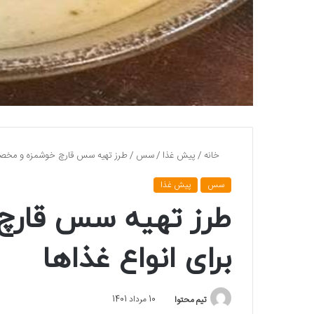
خانه
/
پیش غذا
/
سس
/
طرز تهیه سس قارچ خوشمزه و مخصو
سس
پیش غذا
طرز تهیه سس قار
برای انواع غذاها
تیم محتوا
10 مرداد 1401