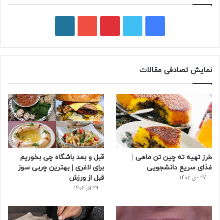
فیسبوک
توییتر
پینتریست
یوتیوب
وردپرس
نمایش تصادفی مقالات
طرز تهیه ته چین تن ماهی |
قبل و بعد باشگاه چی بخوریم
غذای سریع دانشجویی
برای لاغری | بهترین چربی سوز
قبل از ورزش
27 دی 1402
29 آذر 1402