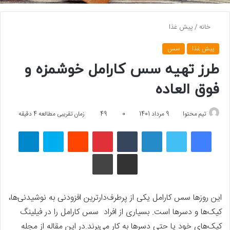
خانه
/
پیش غذا
پیش غذا
سس
طرز تهیه سس کارامل خوشمزه و
فوق العاده
تیم محتوا
9 مرداد 1401
0
49
زمان تقریبی مطالعه 4 دقیقه
فیسبوک
توییتر
لینکداین
تامبلر
پینتریست
Reddit
اسکایپ
تلگرام
اشتراک گذاری با ایمیل
چاپ
این روزها سس کارامل یکی از پرطرف‌دارترین افزودنی به نوشیدنی‌ها،
کیک‌ها و دسرها است. بسیاری از افراد سس کارامل را در فیلینگ
کیک‌های خود یا حتی دسرها به کار می‌برند.در این مقاله از مجله