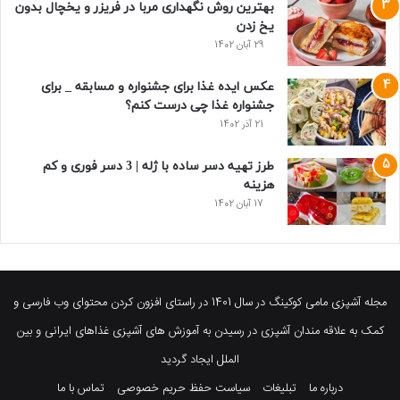
بهترین روش نگهداری مربا در فریزر و یخچال بدون
یخ زدن
29 آبان 1402
عکس ایده غذا برای جشنواره و مسابقه _ برای
جشنواره غذا چی درست کنم؟
21 آذر 1402
طرز تهیه دسر ساده با ژله | 3 دسر فوری و کم
هزینه
17 آبان 1402
مجله آشپزی مامی کوکینگ در سال 1401 در راستای افزون کردن محتوای وب فارسی و
کمک به علاقه مندان آشپزی در رسیدن به آموزش های آشپزی غذاهای ایرانی و بین
الملل ایجاد گردید
درباره ما
تبلیغات
سیاست حفظ حریم خصوصی
تماس با ما