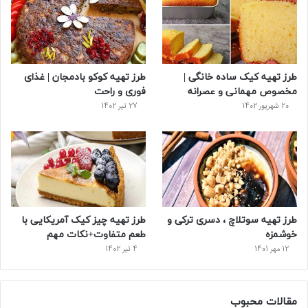
و
ت
ر
و
ر
ک
ر
ی
ب
س
س
طرز تهیه کیک ساده خانگی |
طرز تهیه کوکو بادمجان | غذای
ت
مخصوص مهمانی و عصرانه
فوری و راحت
20 شهریور 1402
27 تیر 1402
طرز تهیه سوتلاچ ، دسری ترکی و
طرز تهیه چیز کیک آمریکایی با
خوشمزه
طعم متفاوت+نکات مهم
12 مهر 1401
4 تیر 1402
مقالات محبوب