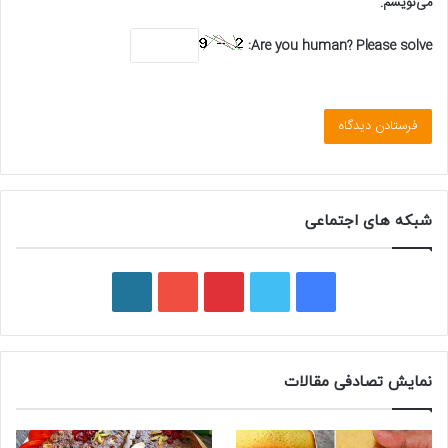
می‌نویسم.
Are you human? Please solve:
شبکه های اجتماعی
ف
ت
پ
ی
و
ی
و
ی
و
ر
س
ی
ن
ت
د
نمایش تصادفی مقالات
ب
ی
ت
ی
پ