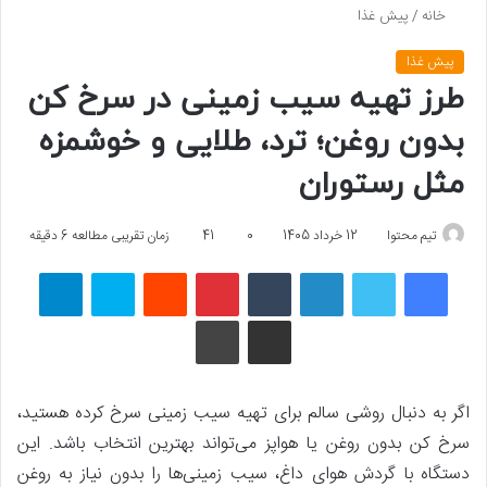
خانه
/
پیش غذا
پیش غذا
طرز تهیه سیب زمینی در سرخ کن
بدون روغن؛ ترد، طلایی و خوشمزه
مثل رستوران
تیم محتوا
12 خرداد 1405
0
41
زمان تقریبی مطالعه 6 دقیقه
فیسبوک
توییتر
لینکداین
تامبلر
پینتریست
Reddit
اسکایپ
تلگرام
اشتراک گذاری با ایمیل
چاپ
اگر به دنبال روشی سالم برای تهیه سیب زمینی سرخ کرده هستید،
سرخ کن بدون روغن یا هواپز می‌تواند بهترین انتخاب باشد. این
دستگاه با گردش هوای داغ، سیب زمینی‌ها را بدون نیاز به روغن