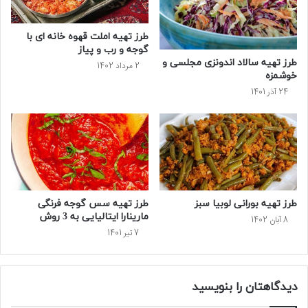
طرز تهیه املت قهوه خانه ای با
گوجه و رب و پیاز
طرز تهیه سالاد اندونزی مجلسی و
2 مرداد 1402
خوشمزه
24 آذر 1401
طرز تهیه بورانی لوبیا سبز
طرز تهیه سس گوجه‌ فرنگی
مارینارا ایتالیایی به 3 روش
8 آبان 1402
7 تیر 1401
دیدگاهتان را بنویسید