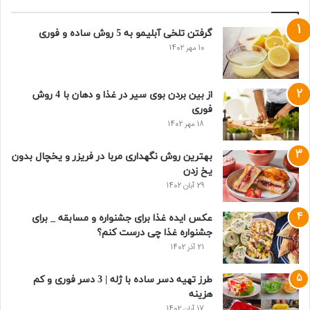
گرفتن تلخی آبلیمو به 5 روش ساده و فوری
10 مهر 1402
از بین بردن بوی سیر در غذا و دهان با 4 روش
فوری
18 مهر 1402
بهترین روش نگهداری مربا در فریزر و یخچال بدون
یخ زدن
29 آبان 1402
عکس ایده غذا برای جشنواره و مسابقه _ برای
جشنواره غذا چی درست کنم؟
21 آذر 1402
طرز تهیه دسر ساده با ژله | 3 دسر فوری و کم
هزینه
17 آبان 1402