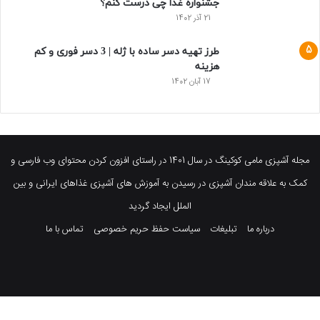
جشنواره غذا چی درست کنم؟
21 آذر 1402
طرز تهیه دسر ساده با ژله | 3 دسر فوری و کم
هزینه
17 آبان 1402
مجله آشپزی مامی کوکینگ در سال 1401 در راستای افزون کردن محتوای وب فارسی و
کمک به علاقه مندان آشپزی در رسیدن به آموزش های آشپزی غذاهای ایرانی و بین
الملل ایجاد گردید
درباره ما
تبلیغات
سیاست حفظ حریم خصوصی
تماس با ما
فیسبوک
توییتر
پینتریست
یوتیوب
وردپرس