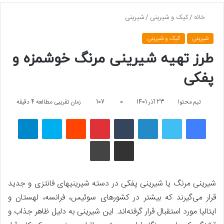
خانه
/
کیک و شیرینی
/
شیرینی
شیرینی
کیک و شیرینی
طرز تهیه شیرینی مرنگ خوشمزه و
پفکی
تیم محتوا
23 آذر 1401
0
107
زمان تقریبی مطالعه 4 دقیقه
فیسبوک
توییتر
لینکداین
تامبلر
پینتریست
Reddit
اسکایپ
تلگرام
اشتراک گذاری با ایمیل
چاپ
شیرینی مرنگ یا شیرینی پفکی در دسته شیرینی­های فانتزی و جدید
قرار می‌گیرند که بیشتر در کشورهای سوئیس، فرانسه، لهستان و
ایتالیا مورد استقبال قرار گرفته‌اند. این شیرینی به دلیل ظاهر جذاب و