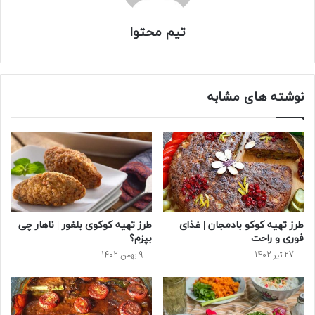
تیم محتوا
نوشته های مشابه
طرز تهیه کوکو بادمجان | غذای
طرز تهیه کوکوی بلغور | ناهار چی
فوری و راحت
بپزم؟
27 تیر 1402
9 بهمن 1402