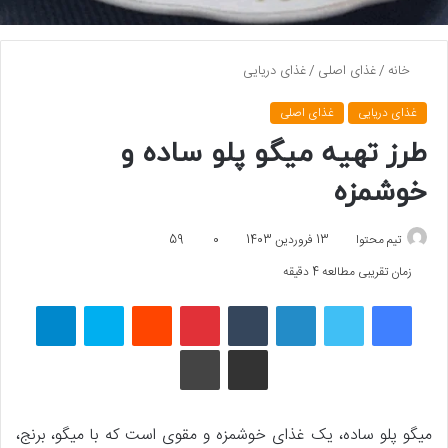
خانه
/
غذای اصلی
/
غذای دریایی
غذای دریایی
غذای اصلی
طرز تهیه میگو پلو ساده و
خوشمزه
تیم محتوا
13 فروردین 1403
0
59
زمان تقریبی مطالعه 4 دقیقه
فیسبوک
توییتر
لینکداین
تامبلر
پینتریست
Reddit
اسکایپ
تلگرام
اشتراک گذاری با ایمیل
چاپ
میگو پلو ساده، یک غذای خوشمزه و مقوی است که با میگو، برنج،