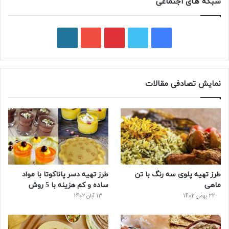
شبکه های اجتماعی
ف
ت
پ
ی
و
ی
و
ی
و
ر
س
ی
ن
ت
د
نمایش تصادفی مقالات
ب
ی
ت
ی
پ
و
ت
ر
و
ر
ک
ر
ی
ب
س
س
طرز تهیه پلوی سه رنگ با تن
طرز تهیه دسر پاناکوتا با مواد
ت
ماهی
ساده و کم هزینه با 5 روش
22 بهمن 1402
13 آبان 1402