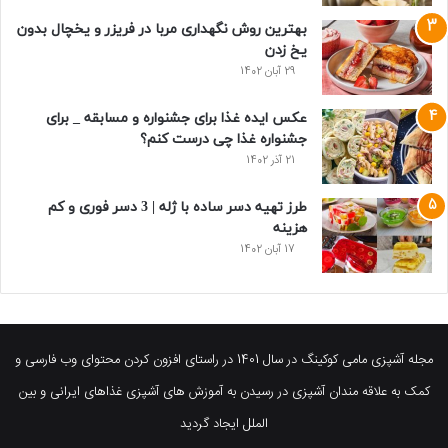
بهترین روش نگهداری مربا در فریزر و یخچال بدون
یخ زدن
29 آبان 1402
عکس ایده غذا برای جشنواره و مسابقه _ برای
جشنواره غذا چی درست کنم؟
21 آذر 1402
طرز تهیه دسر ساده با ژله | 3 دسر فوری و کم
هزینه
17 آبان 1402
مجله آشپزی مامی کوکینگ در سال 1401 در راستای افزون کردن محتوای وب فارسی و
کمک به علاقه مندان آشپزی در رسیدن به آموزش های آشپزی غذاهای ایرانی و بین
الملل ایجاد گردید