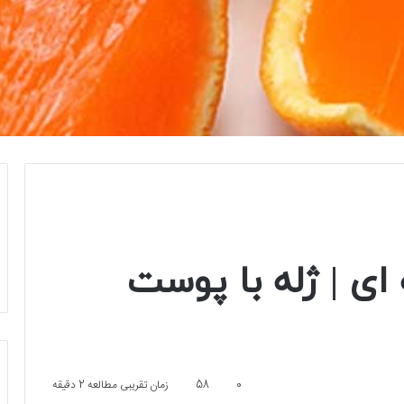
 ای | ژله با پوست
0
58
زمان تقریبی مطالعه 2 دقیقه