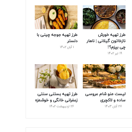
و
ت
ر
و
ر
ک
ر
ی
ب
س
س
طرز تهیه خورش
طرز تهیه جوجه چینی با
ت
نازخاتون گیلانی | ناهار
دلستر
چی بپزم؟!
1 آبان 1402
19 تیر 1402
لیست منو شام عروسی
طرز تهیه بستنی سنتی
ساده و لاکچری
زعفرانی خانگی و خوشمزه
27 آبان 1403
26 اردیبهشت 1402