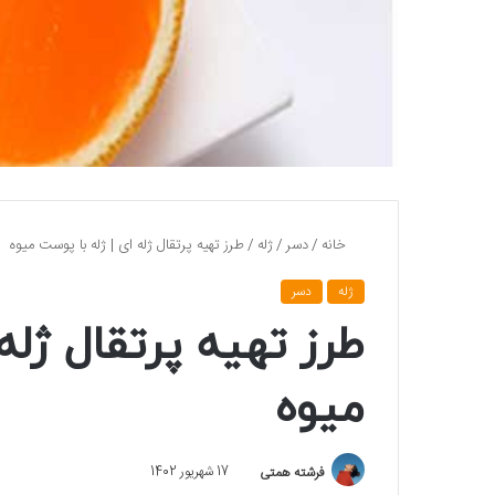
خانه
/
دسر
/
ژله
/
طرز تهیه پرتقال ژله ای | ژله با پوست میوه
ژله
دسر
طرز تهیه پرتقال ژله
میوه
فرشته همتی
17 شهریور 1402