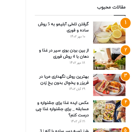
مقالات محبوب
گرفتن تلخی آبلیمو به 5 روش
ساده و فوری
10 مهر 1402
از بین بردن بوی سیر در غذا و
دهان با 4 روش فوری
18 مهر 1402
بهترین روش نگهداری مربا در
فریزر و یخچال بدون یخ زدن
29 آبان 1402
عکس ایده غذا برای جشنواره و
مسابقه _ برای جشنواره غذا چی
درست کنم؟
21 آذر 1402
طرز تهیه دسر ساده با ژله | 3