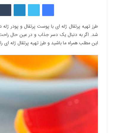
فیسبوک
توییتر
لینکداین
طرز تهیه پرتقال ژله ای با پوست پرتقال و پودر ژل
شد. اگر به دنبال یک دسر جذاب و در عین حال راحت و 
این مطلب همراه ما باشید و طرز تهیه پرتقال ژله ای را ب