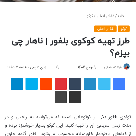
خانه
/
غذای اصلی
/
کوکو
کوکو
غذای اصلی
طرز تهیه کوکوی بلغور | ناهار چی
بپزم؟
فرشته همتی
9 بهمن 1402
0
19
زمان تقریبی مطالعه 3 دقیقه
فیسبوک
توییتر
لینکداین
تامبلر
پینتریست
Reddit
اسکایپ
تلگرام
اشتراک گذاری با ایمیل
چاپ
کوکوی بلغور یکی از کوکوهایی است که می‌توانید به راحتی و در
مدت زمان سریعی آن را تهیه کنید. این کوکو بسیار خوشمزه بوده و
از غذاهای پرطرفدار خاورمیانه محسوب می‌شود. بلغور گندم حاوی