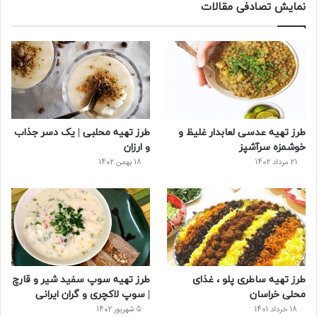
نمایش تصادفی مقالات
ب
ی
ت
ی
پ
و
ت
ر
و
ر
ک
ر
ی
ب
س
س
طرز تهیه عدسی لعابدار غلیظ و
طرز تهیه محلبی | یک دسر جذاب
ت
خوشمزه سرآشپز
و ارزان
21 مرداد 1402
18 بهمن 1402
طرز تهیه ساطری پلو ، غذای
طرز تهیه سوپ سفید شیر و قارچ
محلی خراسان
| سوپ لاکچری و گران ایرانی
18 خرداد 1401
5 شهریور 1402