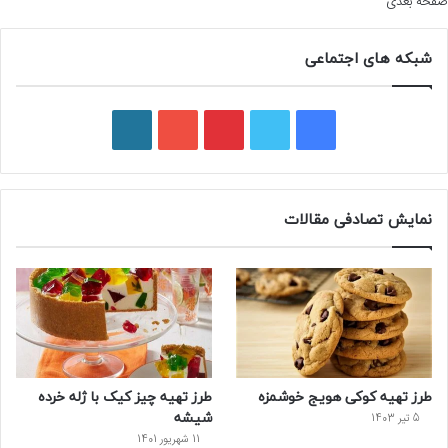
صفحه بعدی
شبکه های اجتماعی
ف
ت
پ
ی
و
ی
و
ی
و
ر
س
ی
ن
ت
د
نمایش تصادفی مقالات
ب
ی
ت
ی
پ
و
ت
ر
و
ر
ک
ر
ی
ب
س
س
طرز تهیه کوکی هویج خوشمزه
طرز تهیه چیز کیک با ژله خرده
ت
شیشه
5 تیر 1403
11 شهریور 1401