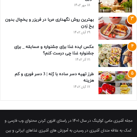
18 مهر 1402
بهترین روش نگهداری مربا در فریزر و یخچال بدون
یخ زدن
29 آبان 1402
عکس ایده غذا برای جشنواره و مسابقه _ برای
جشنواره غذا چی درست کنم؟
21 آذر 1402
طرز تهیه دسر ساده با ژله | 3 دسر فوری و کم
هزینه
17 آبان 1402
مجله آشپزی مامی کوکینگ در سال 1401 در راستای افزون کردن محتوای وب فارسی و
کمک به علاقه مندان آشپزی در رسیدن به آموزش های آشپزی غذاهای ایرانی و بین