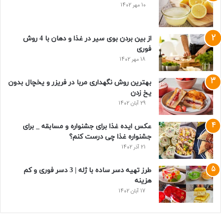
10 مهر 1402
از بین بردن بوی سیر در غذا و دهان با 4 روش
فوری
18 مهر 1402
بهترین روش نگهداری مربا در فریزر و یخچال بدون
یخ زدن
29 آبان 1402
عکس ایده غذا برای جشنواره و مسابقه _ برای
جشنواره غذا چی درست کنم؟
21 آذر 1402
طرز تهیه دسر ساده با ژله | 3 دسر فوری و کم
هزینه
17 آبان 1402