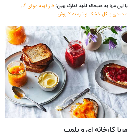
با این مربا یه صبحانه لذیذ تدارک ببین:
طرز تهیه مربای گل
محمدی با گل خشک و تازه به 2 روش
مربا کارخانه ای و پلمپ