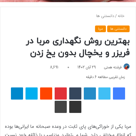
خانه
/
دانستنی ها
دانستنی ها
مربا
بهترین روش نگهداری مربا در
فریزر و یخچال بدون یخ زدن
فرشته همتی
29 آبان 1402
0
8,691
زمان تقریبی مطالعه 6 دقیقه
فیسبوک
توییتر
لینکداین
تامبلر
پینتریست
Reddit
اسکایپ
تلگرام
اشتراک گذاری با ایمیل
چاپ
مربا یکی از خوراکی‌های پای ثابت در وعده صبحانه ما ایرانی‌ها بوده
که انواع مختلفی دارد. شما می‌توانید متناسب با ذائقه خود نسبت