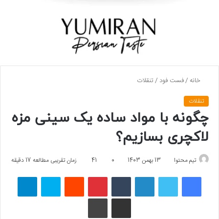
خانه
/
فست فود
/
تنقلات
تنقلات
چگونه با مواد ساده یک سینی مزه
لاکچری بسازیم؟
تیم محتوا
13 بهمن 1403
0
41
زمان تقریبی مطالعه 17 دقیقه
فیسبوک
توییتر
لینکداین
تامبلر
پینتریست
Reddit
اسکایپ
تلگرام
اشتراک گذاری با ایمیل
چاپ