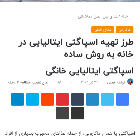
خانه
/
غذای بین الملل
/
ماکارانی
ماکارانی
غذای اصلی
طرز تهیه اسپاگتی ایتالیایی در
خانه به روش ساده
اسپاگتی ایتالیایی خانگی
فرشته همتی
24 تیر 1402
0
81
زمان تقریبی مطالعه 3 دقیقه
فیسبوک
توییتر
لینکداین
تامبلر
پینتریست
Reddit
اسکایپ
تلگرام
اشتراک گذاری با ایمیل
چاپ
اسپاگتی یا همان ماکارونی، از جمله غذاهای محبوب بسیاری از افراد