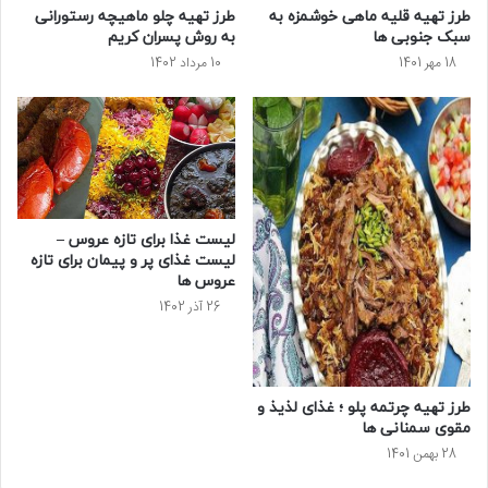
طرز تهیه قلیه ماهی خوشمزه به
طرز تهیه چلو ماهیچه رستورانی
سبک جنوبی ها
به روش پسران کریم
18 مهر 1401
10 مرداد 1402
لیست غذا برای تازه عروس –
لیست غذای پر و پیمان برای تازه
عروس ها
26 آذر 1402
طرز تهیه چرتمه پلو ؛ غذای لذیذ و
مقوی سمنانی ها
28 بهمن 1401