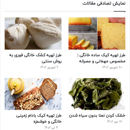
س
ی
ن
ت
د
نمایش تصادفی مقالات
ب
ی
ت
ی
پ
و
ت
ر
و
ر
ک
ر
ی
ب
س
س
طرز تهیه کیک ساده خانگی |
طرز تهیه کشک خانگی فوری به
ت
مخصوص مهمانی و عصرانه
روش سنتی
20 شهریور 1402
9 شهریور 1402
خشک کردن نعنا بدون سیاه شدن
طرز تهیه کیک بادام زمینی
خانگی و خوشمزه
12 مهر 1402
4 تیر 1402