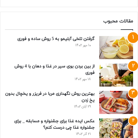
مقالات محبوب
گرفتن تلخی آبلیمو به 5 روش ساده و فوری
10 مهر 1402
از بین بردن بوی سیر در غذا و دهان با 4 روش
فوری
18 مهر 1402
بهترین روش نگهداری مربا در فریزر و یخچال بدون
یخ زدن
29 آبان 1402
عکس ایده غذا برای جشنواره و مسابقه _ برای
جشنواره غذا چی درست کنم؟
21 آذر 1402