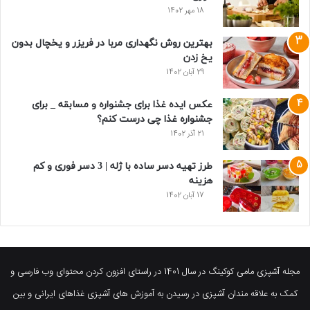
18 مهر 1402
بهترین روش نگهداری مربا در فریزر و یخچال بدون
یخ زدن
29 آبان 1402
عکس ایده غذا برای جشنواره و مسابقه _ برای
جشنواره غذا چی درست کنم؟
21 آذر 1402
طرز تهیه دسر ساده با ژله | 3 دسر فوری و کم
هزینه
17 آبان 1402
مجله آشپزی مامی کوکینگ در سال 1401 در راستای افزون کردن محتوای وب فارسی و
کمک به علاقه مندان آشپزی در رسیدن به آموزش های آشپزی غذاهای ایرانی و بین