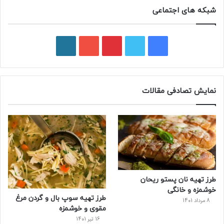
شبکه های اجتماعی
ف
ت
پ
ی
و
ی
و
ی
و
ر
س
ی
ن
ت
د
نمایش تصادفی مقالات
ب
ی
ت
ی
پ
و
ت
ر
و
ر
ک
ر
ی
ب
س
س
طرز تهیه نان پستو ریحان
ت
خوشمزه و خانگی
طرز تهیه سوپ بال و گردن مرغ
8 مرداد 1401
مقوی و خوشمزه
16 تیر 1401