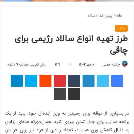
خانه
/
پیش غذا
/
سالاد
سالاد
طرز تهیه انواع سالاد رژیمی برای
چاقی
فرشته همتی
8 مهر 1402
0
149
زمان تقریبی مطالعه 9 دقیقه
فیسبوک
توییتر
لینکداین
تامبلر
پینتریست
Reddit
اسکایپ
تلگرام
اشتراک گذاری با ایمیل
چاپ
در بسیاری از مواقع برای رسیدن به وزن ایده‌آل خود، باید از یک
برنامه غذایی برای چاق شدن پیروی کنید. همان‌طورکه عده‌ای زیادی
به دنبال کاهش وزن هستند، تعداد زیادی از افراد نیز برای افزایش