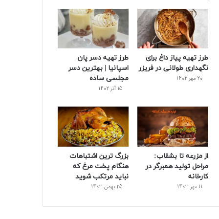
طرز تهیه پیاز داغ برای
طرز تهیه دسر پان
نگهداری طولانی در فریزر
اسپانیا | بهترین دسر
مجلسی ساده
20 مهر 1402
15 آذر 1402
از مزرعه تا بشقاب:
بزرگ ترین اشتباهات
مراحل تولید همبرگر در
هنگام پخت مرغ که
کارخانه
نباید مرتکب شوید
11 مهر 1403
25 بهمن 1403