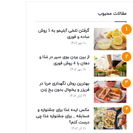
مقالات محبوب
گرفتن تلخی آبلیمو به 5 روش
ساده و فوری
10 مهر 1402
از بین بردن بوی سیر در غذا و
دهان با 4 روش فوری
18 مهر 1402
بهترین روش نگهداری مربا در
فریزر و یخچال بدون یخ زدن
29 آبان 1402
عکس ایده غذا برای جشنواره و
مسابقه _ برای جشنواره غذا چی
درست کنم؟
21 آذر 1402