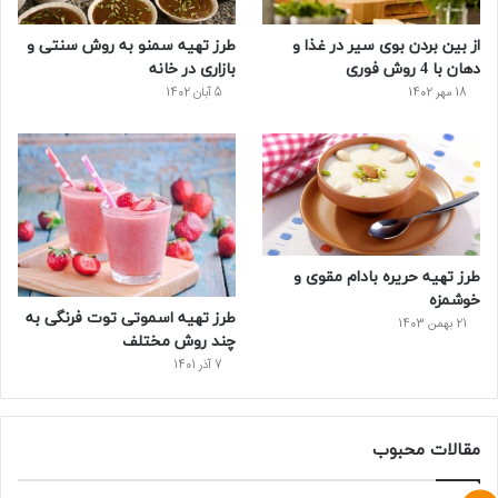
س
از بین بردن بوی سیر در غذا و
طرز تهیه سمنو به روش سنتی و
ت
دهان با 4 روش فوری
بازاری در خانه
18 مهر 1402
5 آبان 1402
طرز تهیه حریره بادام مقوی و
خوشمزه
طرز تهیه اسموتی توت فرنگی به
21 بهمن 1403
چند روش مختلف
7 آذر 1401
مقالات محبوب