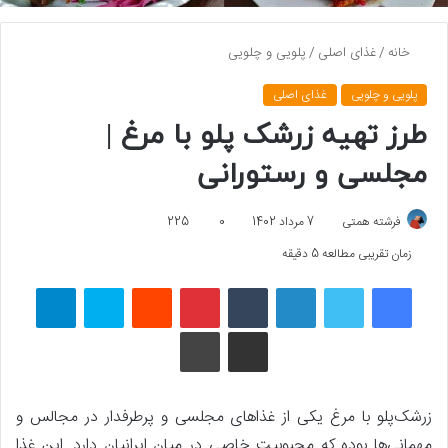
خانه
/
غذای اصلی
/
پلویی و چلویی
پلویی و چلویی
غذای اصلی
طرز تهیه زرشک پلو با مرغ |
مجلسی و رستورانی
فرشته همتی
7 مرداد 1402
0
225
زمان تقریبی مطالعه 5 دقیقه
فیسبوک
توییتر
لینکداین
تامبلر
پینتریست
Reddit
اسکایپ
تلگرام
اشتراک گذاری با ایمیل
چاپ
زرشک‌پلو با مرغ یکی از غذاهای مجلسی و پرطرفدار در مجالس و
مهمانی‌ها بوده که محبوبیت خاصی در میان ایرانیان دارد. این غذا