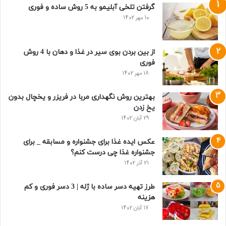
گرفتن تلخی آبلیمو به 5 روش ساده و فوری
10 مهر 1402
از بین بردن بوی سیر در غذا و دهان با 4 روش
فوری
18 مهر 1402
بهترین روش نگهداری مربا در فریزر و یخچال بدون
یخ زدن
29 آبان 1402
عکس ایده غذا برای جشنواره و مسابقه _ برای
جشنواره غذا چی درست کنم؟
21 آذر 1402
طرز تهیه دسر ساده با ژله | 3 دسر فوری و کم
هزینه
17 آبان 1402