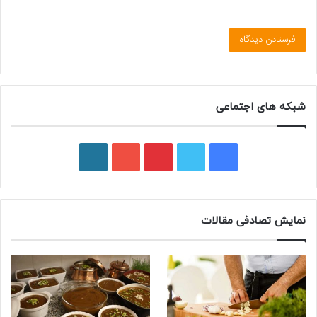
شبکه های اجتماعی
ف
ت
پ
ی
و
ی
و
ی
و
ر
س
ی
ن
ت
د
نمایش تصادفی مقالات
ب
ی
ت
ی
پ
و
ت
ر
و
ر
ک
ر
ی
ب
س