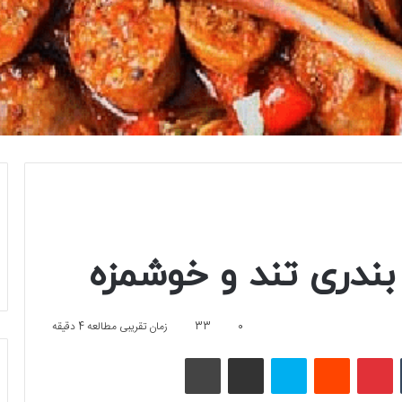
دری تند و خوشمزه
0
33
زمان تقریبی مطالعه 4 دقیقه
تامبلر
پینتریست
Reddit
اسکایپ
اشتراک گذاری با ایمیل
چاپ