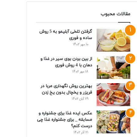
مقالات محبوب
گرفتن تلخی آبلیمو به 5 روش
ساده و فوری
10 مهر 1402
از بین بردن بوی سیر در غذا و
دهان با 4 روش فوری
18 مهر 1402
بهترین روش نگهداری مربا در
فریزر و یخچال بدون یخ زدن
29 آبان 1402
عکس ایده غذا برای جشنواره و
مسابقه _ برای جشنواره غذا چی
درست کنم؟
21 آذر 1402