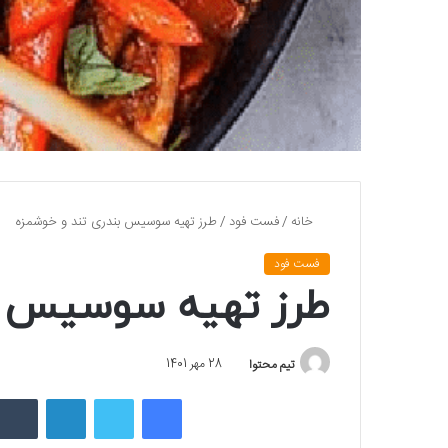
خانه
/
فست فود
/
طرز تهیه سوسیس بندری تند و خوشمزه
فست فود
طرز تهیه سوسیس بن
تیم محتوا
28 مهر 1401
فیسبوک
توییتر
لینکداین