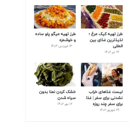
طرز تهیه کیک مرغ ؛
طرز تهیه میگو پلو ساده
لذیذترین غذای بین
و خوشمزه
المللی
13 فروردین 1403
14 تیر 1402
لیست غذاهای خراب
خشک کردن نعنا بدون
نشدنی برای سفر | غذا
سیاه شدن
برای سفر چند روزه
12 مهر 1402
29 شهریور 1402