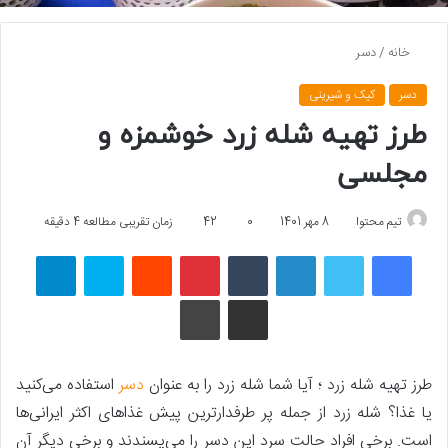
خانه
/
دسر
دسر
کیک و شیرینی
طرز تهیه شله زرد خوشمزه و
مجلسی
تیم محتوا
8 مهر 1401
0
42
زمان تقریبی مطالعه 4 دقیقه
فیسبوک
توییتر
لینکداین
تامبلر
پینتریست
Reddit
اسکایپ
تلگرام
اشتراک گذاری با ایمیل
چاپ
طرز تهیه شله زرد ؛ آیا شما شله زرد را به عنوان
دسر
استفاده می‌کنید
یا غذا؟ شله زرد از جمله پر طرفدارترین پیش غذاهای اکثر ایرانی‌ها
است. برخی افراد حالت سرد این دسر را می‌پسندند و برخی دیگر آن