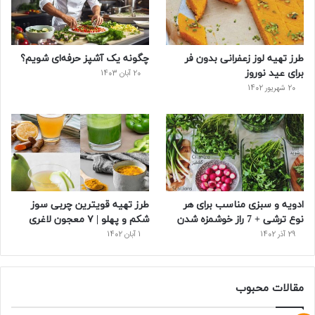
طرز تهیه لوز زعفرانی بدون فر
چگونه یک آشپز حرفه‌ای شویم؟
برای عید نوروز
20 آبان 1403
20 شهریور 1402
ادویه و سبزی مناسب برای هر
طرز تهیه قویترین چربی سوز
نوع ترشی + 7 راز خوشمزه شدن
شکم و پهلو | ۷ معجون لاغری
29 آذر 1402
1 آبان 1402
مقالات محبوب