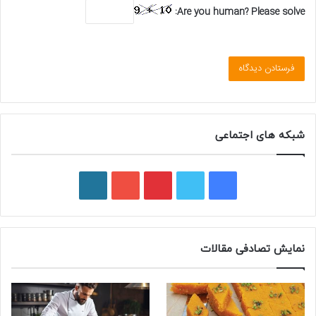
Are you human? Please solve:
شبکه های اجتماعی
فیسبوک
توییتر
پینتریست
یوتیوب
وردپرس
نمایش تصادفی مقالات