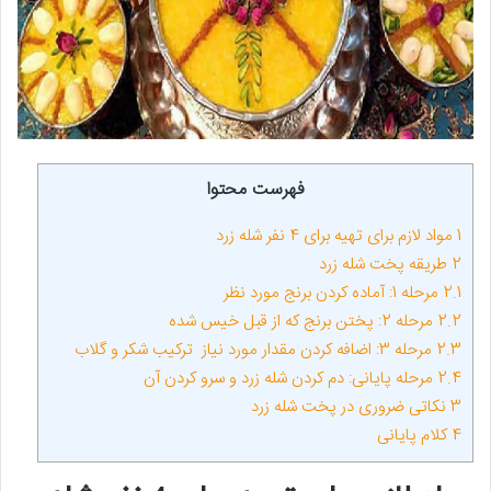
فهرست محتوا
1
مواد لازم برای تهیه برای 4 نفر شله زرد
2
طریقه پخت شله زرد
2.1
مرحله 1: آماده کردن برنج مورد نظر
2.2
مرحله 2: پختن برنج که از قبل خیس شده
2.3
مرحله 3: اضافه کردن مقدار مورد نیاز ترکیب شکر و گلاب
2.4
مرحله پایانی: دم کردن شله زرد و سرو کردن آن
3
نکاتی ضروری در پخت شله زرد
4
کلام پایانی