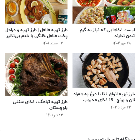
لیست غذاهایی که نیاز به گرم
طرز تهیه فلافل | طرز تهیه و مراحل
شدن ندارند
پخت فلافل خانگی با طعم بی‌نظیر
28 مهر 1402
13 اسفند 1401
طرز تهیه انواع غذا با مرغ به همراه
نان و برنج | 15 غذای محبوب
طرز تهیه تباهگ ، غذای سنتی
22 مرداد 1402
بلوچستان
23 تیر 1401
دیدگاهتان را بنویسید