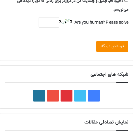
ذخیره نام، ایمیل و وبسایت من در مرورگر برای زمانی که دوباره دیدگاهی
می‌نویسم.
Are you human? Please solve:
شبکه های اجتماعی
ف
ت
پ
ی
و
ی
و
ی
و
ر
س
ی
ن
ت
د
نمایش تصادفی مقالات
ب
ی
ت
ی
پ