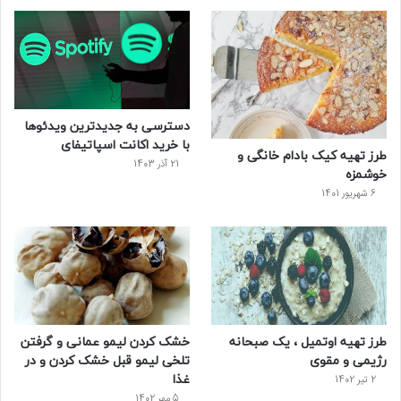
و
ت
ر
و
ر
ک
ر
ی
ب
س
س
دسترسی به جدیدترین ویدئو‌ها
ت
با خرید اکانت اسپاتیفای
طرز تهیه کیک بادام خانگی و
21 آذر 1403
خوشمزه
6 شهریور 1401
طرز تهیه اوتمیل ، یک صبحانه
خشک کردن لیمو عمانی و گرفتن
رژیمی و مقوی
تلخی لیمو قبل خشک کردن و در
غذا
2 تیر 1402
5 مهر 1402