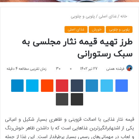
خانه
/
غذای اصلی
/
پلویی و چلویی
پلویی و چلویی
خورش
غذای اصلی
طرز تهیه قیمه نثار مجلسی به
سبک رستورانی
فرشته همتی
27 تیر 1402
0
30
زمان تقریبی مطالعه 4 دقیقه
فیسبوک
توییتر
لینکداین
تامبلر
پینتریست
Reddit
اسکایپ
تلگرام
اشتراک گذاری با ایمیل
چاپ
قیمه نثار غذایی با اصالت قزوینی و ظاهری بسیار شکیل و اعیانی
یکی از اشتهابرانگیزترین غذاهایی است که با داشتن ظاهر خوش‌رنگ
و لعاب در مهمانی‌های رسمی بسیار پرطرفدار است. این غذا از جمله